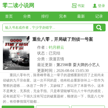
零二读小说网
书架
登录
首页
分类
排行
完本
最新
记录
重生八零，开局破了刑侦一号案
作者：
钓月耕云
状态：已完结
分类：浪漫言情
最近更新：
第2598章 耍大牌的小艺人
更新时间：2026-08-04 15:05:30
重回八零年代，陈青峰带着上一辈子的遗憾重新经历了之前尚未
侦破的九千宗命案。这一次不同的是，他有机会重新弥补上一世作为
警察的遗憾……休息了一阵子，又缺钱了，所以开了本新书小。这本
不是爽文，无系统，无金手指。只是希望能够写出八十年代的感觉，
还有就是写一下很久没有写过的破案题材，顺便说一下，我是八七年
的，有些事情我可能都...