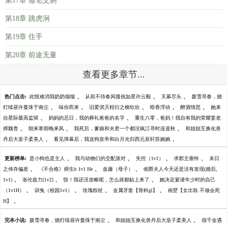
第17章 做笔交易
第18章 跳虎涧
第19章 住手
第20章 前途无量
查看更多章节...
、
、
、
热门点击:
此恨难消我奶奶烟烟
从前不待春风慢祝如星许云毅
天幕尽头
拨雪寻春，烧
、
、
、
、
、
灯续昼许曼珠于南尘
味你而来
旧爱泯灭程衍之柳欣欣
暗香浮动
醉酒情思
她来
、
、
自星际最高监狱
妈妈的忌日，我的葬礼爸爸的名字
重生八零，爸妈！我自有我的荣耀姜老
、
、
、
师魏杳
朝来寒雨晚来风
我死后，爹娘和夫君一个都没疯江寻时连道秋
和姐姐互换化兽
、
、
丹后大皇子柔美人
看见弹幕后，我送狗皇帝和白月光归西元辰轩苏婉婉
、
、
、
、
更新榜单:
是小狗也是主人
我与动物们的交配派对
失控（1v1）
求郡主垂怜
末日
、
、
、
之倖存偏差
《不合格》师生h 1v1 He
血藤（母子）
侯爵夫人今天还是没有发现(婚后,
、
、
、
1v1)
洛伦兹力[1v2]
惊！我还没攻略呢，怎么就都贴上来了
她决定宴请年少时的自己
、
、
、
、
（1v1H）
训兔（校园1v1）
玫瑰权杖
金属牙套【骨科gl】
画壁【女出轨 不做会死
、
H】
、
、
完本小说:
拨雪寻春，烧灯续昼许曼珠于南尘
和姐姐互换化兽丹后大皇子柔美人
假千金遇