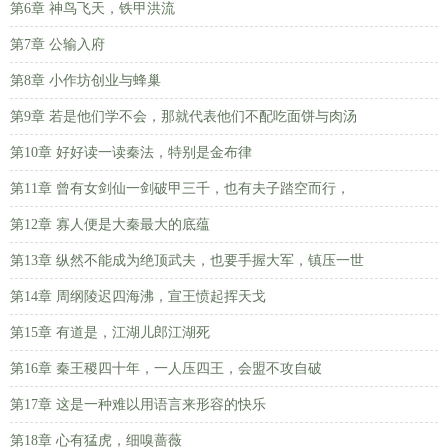
第6章 神鸟飞天，铁甲洪流
第7章 公输入府
第8章 小作坊创业与蜂巢
第9章 若是他们学不会，那就代表他们不配吃面饼与肉汤
第10章 好好读一读秦法，特别是金布律
第11章 曾有女剑仙一剑破甲三千，也有夫子踏空而行，
第12章 寡人便是大秦最大的底蕴
第13章 纵然不能成为绝顶武夫，也要手握大军，镇压一世
第14章 周纲陵迟四海沸，宣王愤起挥天戈
第15章 有道是，江湖儿郎江湖死
第16章 秦王稷四十年，一人压四王，会盟不攻自破
第17章 这是一种难以用语言来形容的快乐
第18章 心有猛虎，细嗅蔷薇