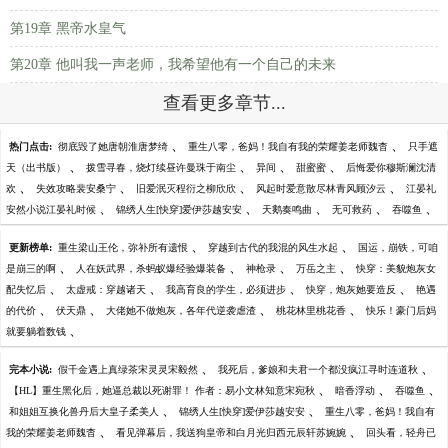
第19章 黑帝水皇气
第20章 他叫我一声老师，我希望他有一个自己的未来
查看更多章节...
、
、
热门点击:
彻底毁了她唐朝淮唐梦绮
重生八零，爸妈！我自有我的荣耀姜老师魏杳
只手遮
、
、
、
、
天（出书版）
拨雪寻春，烧灯续昼许曼珠于南尘
异间
甜蜜蜜
后悔爱你穆斯澜沈清
、
、
、
、
欢
失效攻略裴安桑宁
旧爱泯灭程衍之柳欣欣
风起时爱意散尽林青风顾汐云
江晏礼
、
、
、
、
、
安然小说江晏礼时候
锦绣人生[快穿]爱伊莎越安安
天鹅奏鸣曲
无可救药
吞噬鱼
、
、
更新榜单:
重生梁山王伦，弥补所有遗恨
穿越到古代的我混的风生水起
国运，崩铁，可咱
、
、
、
、
是崩三的啊
人在妖武界，杀蚂蚁爆经验爆装备
神枪录
万岳之主
快穿：美貌炮灰女
、
、
、
、
配失忆后
太虚戒：穿越诸天
我高育良的学生，必须进步
快穿，炮灰她要造反
艳遇
、
、
、
、
的代价
伏天鼎
大佬她不做炮灰，各年代逆袭虐渣
桃花林里桃花香
快乐！豪门后妈
、
就要躺着数钱
、
、
完本小说:
假千金遇上真绿茶宋灵灵宋毅然
我死后，爹娘和夫君一个都没疯江寻时连道秋
、
、
、
【HL】重生黑化后，她逼总裁以死谢罪！ 作者：易小文林知意宋宛秋
暗香浮动
吞噬鱼
、
、
和姐姐互换化兽丹后大皇子柔美人
锦绣人生[快穿]爱伊莎越安安
重生八零，爸妈！我自有
、
、
我的荣耀姜老师魏杳
看见弹幕后，我送狗皇帝和白月光归西元辰轩苏婉婉
回头看，轻舟已