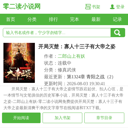
零二读小说网
书架
登录
首页
分类
排行
完本
最新
记录
开局灭楚：寡人十三子有大帝之姿
作者：
二郎山上有妖
状态：连载中
分类：修真武侠
最近更新：
第1324章 青阳之战（2）
更新时间：2026-08-03 19:30:41
开局灭楚：寡人十三子有大帝之姿情节跌宕起伏、扣人心弦，是
一本情节与文笔俱佳的历史军事小说，开局灭楚：寡人十三子有大帝
之姿-二郎山上有妖-零二读小说网免费提供开局灭楚：寡人十三子有
大帝之姿最新清爽干净的文字章节在线阅读和TXT下载。
开始阅读
加入书架
章节目录