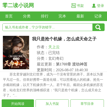
零二读小说网
书架
登录
首页
分类
排行
完本
最新
记录
我只是抢个机缘，怎么成天命之子
作者：
天上云
状态：已完结
分类：玄幻奇幻
最近更新：
第1769章 渡劫神莲
更新时间：2026-08-07 18:40:30
苏玄君穿越到玄幻世界，成为一个没有背景的弟子。原本以为要
平凡过一生。但幸好携带一面造化镜，可以照看他人的机缘。抢先一
步截胡机缘，以天下机缘供养一人。若干年后。截胡众多机缘的苏玄
君，站在玄幻世界的顶峰感叹道：“我只是抢个机缘，怎么成天命之
子了。”...
开始阅读
加入书架
章节目录