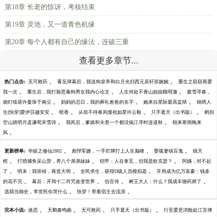
第18章 长老的惊讶，考核结束
第19章 灵池，又一道青色机缘
第20章 每个人都有自己的缘法，连破三重
查看更多章节...
、
、
热门点击:
无可救药
看见弹幕后，我送狗皇帝和白月光归西元辰轩苏婉婉
重生之窈窈再爱
、
、
、
我一次
重生后，我打脸恶毒狗男女我内心论文
人生何处不青山姐姐顾明澈
拨雪寻春，
、
、
、
烧灯续昼许曼珠于南尘
妈妈的忌日，我的葬礼爸爸的名字
她来自星际最高监狱
锦绣人
、
、
、
、
生[快穿]爱伊莎越安安
暗香
从前不待春风慢祝如星许云毅
只手遮天（出书版）
鹤别
、
、
空山踏明月孟谦荀宋雪诗
我死后，爹娘和夫君一个都没疯江寻时连道秋
朝来寒雨晚来
、
风
、
、
、
更新榜单:
华娱之修仙2002
彪悍军嫂，一手烂牌打上人生巅峰
娶狐妻镇百鬼
镇天
、
、
、
棺
打猎捕鱼采山货，养八个弟弟妹妹
铠甲：人在拿瓦，但我是欧克瑟？
阿姨，对不起
、
、
、
了
明末：我崇祯，再造大明
全民求生，获得D级人员模拟器
开局成为亿万富豪：钱多
、
、
、
、
的花不完
幕后：开局十二符咒改变世界
伯言传
树王大人：什么？我成丰饶药师了
、
、
选我当御史，李世民你哭什么
快穿！带着宿主去流浪
、
、
、
、
完本小说:
迷恋
天鹅奏鸣曲
无可救药
只手遮天（出书版）
行至爱意消散处江言傅