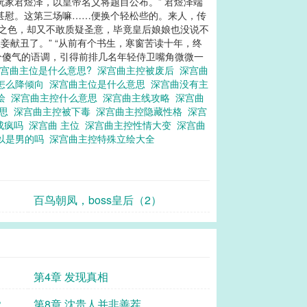
家君煜泽，以皇帝名义将题目公布。” 君煜泽端
甚慰。这第三场嘛……便换个轻松些的。来人，传
怪之色，却又不敢质疑圣意，毕竟皇后娘娘也没说不
妾献丑了。” “从前有个书生，寒窗苦读十年，终
几分傻气的语调，引得前排几名年轻侍卫嘴角微微一
深宫曲主位是什么意思?
深宫曲主控被废后
深宫曲
怎么降倾向
深宫曲主位是什么意思
深宫曲没有主
立绘
深宫曲主控什么意思
深宫曲主线攻略
深宫曲
意思
深宫曲主控被下毒
深宫曲主控隐藏性格
深宫
成疯吗
深宫曲 主位
深宫曲主控性情大变
深宫曲
以是男的吗
深宫曲主控特殊立绘大全
百鸟朝凤，boss皇后（2）
第4章 发现真相
？
第8章 沈贵人并非善茬