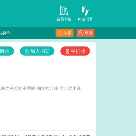
会员书架
阅读记录
他类型
注册
登录
目录
加入书架
手机版
曲之主控她不理解-湘水拾芸穗-零二读小说