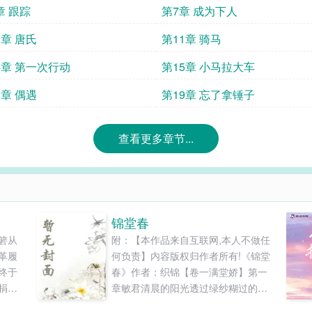
章 跟踪
第7章 成为下人
0章 唐氏
第11章 骑马
4章 第一次行动
第15章 小马拉大车
8章 偶遇
第19章 忘了拿锤子
查看更多章节...
锦堂春
箬从
附：【本作品来自互联网,本人不做任
革履
何负责】内容版权归作者所有!《锦堂
终于
春》作者：织锦【卷一满堂娇】第一
捐
章敏君清晨的阳光透过绿纱糊过的窗
继承
户，照在水红帐子上，泛着迷糊不清