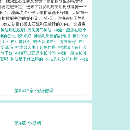
食。她知道石宽和文贤贵一起把粮仓里的粮食转
那肯定进来过，进来了就发现随便用树枝遮掩一下
舒服了。地面坑洼不平，铺稻草都不好铺。大家东一
忙推醒旁边的文心见。 “心见，你快去把玉兰和
，她立刻蹬鞋摸去石妮和玉兰睡的方向。 文贤豪
用
神油用法说明
周氏脚气神油
神油一般涂在哪个
神油怎么用效果好
神油对男性的副作用
神油的正
作用小
神油是什么
蝎子风湿神油
效果最好
神油
需要洗吗
神油男人用了起啥作用
神油涂了有什么
个牌子好
神油可以延迟多长时间
神油一般多长时
伤害吗
神油是干什么用的
神油的功效和作用
神油
第2447章 低级错误
第4章 小母猪