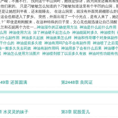
严峻，不搬不行。 找到这个半山洞时，她很是惊讶，因为洞里还藏有粮
他们家的。 只是刁敏敏怎么知道的？刁敏敏知道这里有个半凹的山洞，
更是让她想到半夜，还未能睡去。 在这山洞里，就没有外面简易棚那么
这会也都进入了梦乡。 突然，外面出现了一个小光点，是有人来了，她连
？” 即使是刚刚醒来，在这种特殊的日子里，文心见也能迅速让自己清醒
和石妮两个力壮一...
神油湿巾的正确使用方法
神油是什么起什么作
什么用
神油使用方法
涂了神油硬不起怎么办
神油能延时多久
神油喷剂
有什么副作用
神油多久起效
神油效果怎么样
神油和伟哥哪个对身体副
是干什么的
神油提前多久喷
神油有用吗?会不会有副作用
神油喷了之后
油一般多久失去药效
神油有副作用吗
神油用多了会有什么后果
神油哪
思
神油怎么使用方法图片
神油喷剂喷了以后多久有效
神油对性功能有
449章 还算圆满
第2448章 良民证
章 水灵灵的妹子
第3章 屁股蛋儿