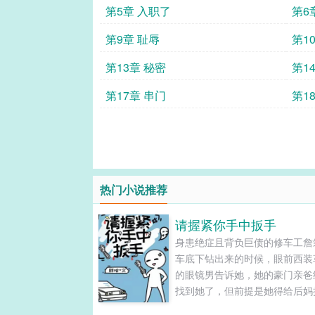
第5章 入职了
第6
第9章 耻辱
第1
第13章 秘密
第1
第17章 串门
第1
热门小说推荐
请握紧你手中扳手
身患绝症且背负巨债的修车工詹
车底下钻出来的时候，眼前西装
的眼镜男告诉她，她的豪门亲爸
找到她了，但前提是她得给后妈
肾，并且不能对哥哥姐姐妹妹的