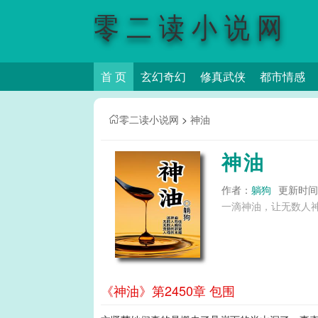
零二读小说网
首 页
玄幻奇幻
修真武侠
都市情感
零二读小说网
>
神油
神油
作者：
躺狗
更新时间：2
一滴神油，让无数人神
《神油》第2450章 包围