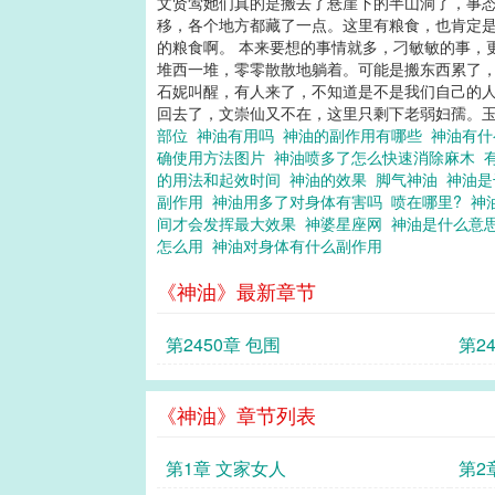
文贤莺她们真的是搬去了悬崖下的半山洞了，事态
移，各个地方都藏了一点。这里有粮食，也肯定是
的粮食啊。 本来要想的事情就多，刁敏敏的事，
堆西一堆，零零散散地躺着。可能是搬东西累了，
石妮叫醒，有人来了，不知道是不是我们自己的人
回去了，文崇仙又不在，这里只剩下老弱妇孺。玉兰
部位
神油有用吗
神油的副作用有哪些
神油有
确使用方法图片
神油喷多了怎么快速消除麻木
的用法和起效时间
神油的效果
脚气神油
神油
副作用
神油用多了对身体有害吗
喷在哪里?
神
间才会发挥最大效果
神婆星座网
神油是什么意
怎么用
神油对身体有什么副作用
《神油》最新章节
第2450章 包围
第2
《神油》章节列表
第1章 文家女人
第2