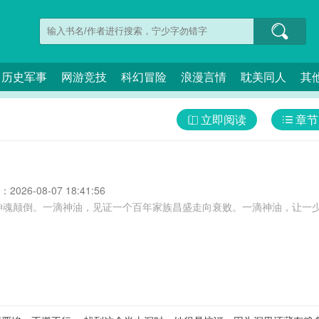
历史军事
网游竞技
科幻冒险
浪漫言情
耽美同人
其
立即阅读
章节
026-08-07 18:41:56
魂颠倒。一滴神油，见证一个百年家族昌盛走向衰败。一滴神油，让一少年