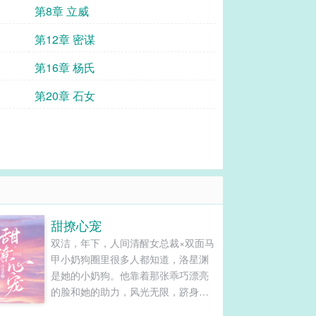
第8章 立威
第12章 密谋
第16章 杨氏
第20章 石女
甜撩心宠
双洁，年下，人间清醒女总裁×双面马
甲小奶狗圈里很多人都知道，洛星渊
是她的小奶狗。他靠着那张乖巧漂亮
的脸和她的助力，风光无限，跻身顶
流。而只有她知道，他蹩脚的演技不