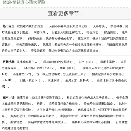
旖旎-情欲真心话大冒险
查看更多章节...
、
、
、
热门点击:
此恨难消我奶奶烟烟
从前不待春风慢祝如星许云毅
天幕尽头
拨雪寻春，烧
、
、
、
、
、
灯续昼许曼珠于南尘
味你而来
旧爱泯灭程衍之柳欣欣
暗香浮动
醉酒情思
她来
、
、
自星际最高监狱
妈妈的忌日，我的葬礼爸爸的名字
重生八零，爸妈！我自有我的荣耀姜老
、
、
、
师魏杳
朝来寒雨晚来风
我死后，爹娘和夫君一个都没疯江寻时连道秋
和姐姐互换化兽
、
、
丹后大皇子柔美人
看见弹幕后，我送狗皇帝和白月光归西元辰轩苏婉婉
、
、
、
、
更新榜单:
是小狗也是主人
我与动物们的交配派对
失控（1v1）
求郡主垂怜
末日
、
、
、
之倖存偏差
《不合格》师生h 1v1 He
血藤（母子）
侯爵夫人今天还是没有发现(婚后,
、
、
、
1v1)
洛伦兹力[1v2]
惊！我还没攻略呢，怎么就都贴上来了
她决定宴请年少时的自己
、
、
、
、
（1v1H）
训兔（校园1v1）
玫瑰权杖
金属牙套【骨科gl】
画壁【女出轨 不做会死
、
H】
、
、
完本小说:
拨雪寻春，烧灯续昼许曼珠于南尘
和姐姐互换化兽丹后大皇子柔美人
假千金遇
、
、
、
、
上真绿茶宋灵灵宋毅然
暗香
旧爱泯灭程衍之柳欣欣
后悔爱你穆斯澜沈清欢
鹤别空
、
、
山踏明月孟谦荀宋雪诗
人生何处不青山姐姐顾明澈
代码被掉包后，销冠不干了魏南晨季明
、
、
磊
妈妈的忌日，我的葬礼爸爸的名字
老婆拔我针管，让我给男助理煮醒酒汤程心怡陆沉
、
、
、
、
宴
醉酒情思
风起时爱意散尽林青风顾汐云
错将真心落梧桐宋时礼苏韵怡
行至爱意
、
消散处江言傅秦书雅