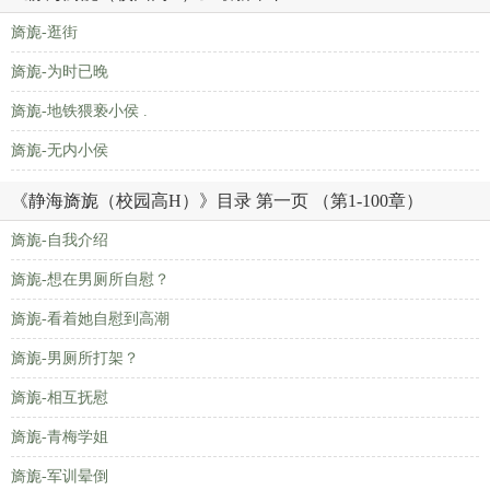
旖旎-逛街
旖旎-为时已晚
旖旎-地铁猥亵小侯 .
旖旎-无内小侯
《静海旖旎（校园高H）》目录 第一页 （第1-100章）
旖旎-自我介绍
旖旎-想在男厕所自慰？
旖旎-看着她自慰到高潮
旖旎-男厕所打架？
旖旎-相互抚慰
旖旎-青梅学姐
旖旎-军训晕倒