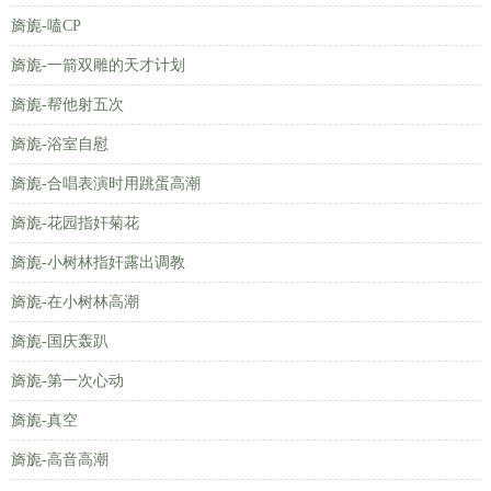
旖旎-嗑CP
旖旎-一箭双雕的天才计划
旖旎-帮他射五次
旖旎-浴室自慰
旖旎-合唱表演时用跳蛋高潮
旖旎-花园指奸菊花
旖旎-小树林指奸露出调教
旖旎-在小树林高潮
旖旎-国庆轰趴
旖旎-第一次心动
旖旎-真空
旖旎-高音高潮