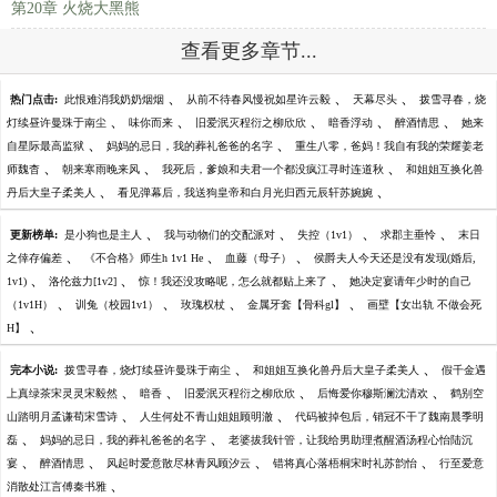
第20章 火烧大黑熊
查看更多章节...
、
、
、
热门点击:
此恨难消我奶奶烟烟
从前不待春风慢祝如星许云毅
天幕尽头
拨雪寻春，烧
、
、
、
、
、
灯续昼许曼珠于南尘
味你而来
旧爱泯灭程衍之柳欣欣
暗香浮动
醉酒情思
她来
、
、
自星际最高监狱
妈妈的忌日，我的葬礼爸爸的名字
重生八零，爸妈！我自有我的荣耀姜老
、
、
、
师魏杳
朝来寒雨晚来风
我死后，爹娘和夫君一个都没疯江寻时连道秋
和姐姐互换化兽
、
、
丹后大皇子柔美人
看见弹幕后，我送狗皇帝和白月光归西元辰轩苏婉婉
、
、
、
、
更新榜单:
是小狗也是主人
我与动物们的交配派对
失控（1v1）
求郡主垂怜
末日
、
、
、
之倖存偏差
《不合格》师生h 1v1 He
血藤（母子）
侯爵夫人今天还是没有发现(婚后,
、
、
、
1v1)
洛伦兹力[1v2]
惊！我还没攻略呢，怎么就都贴上来了
她决定宴请年少时的自己
、
、
、
、
（1v1H）
训兔（校园1v1）
玫瑰权杖
金属牙套【骨科gl】
画壁【女出轨 不做会死
、
H】
、
、
完本小说:
拨雪寻春，烧灯续昼许曼珠于南尘
和姐姐互换化兽丹后大皇子柔美人
假千金遇
、
、
、
、
上真绿茶宋灵灵宋毅然
暗香
旧爱泯灭程衍之柳欣欣
后悔爱你穆斯澜沈清欢
鹤别空
、
、
山踏明月孟谦荀宋雪诗
人生何处不青山姐姐顾明澈
代码被掉包后，销冠不干了魏南晨季明
、
、
磊
妈妈的忌日，我的葬礼爸爸的名字
老婆拔我针管，让我给男助理煮醒酒汤程心怡陆沉
、
、
、
、
宴
醉酒情思
风起时爱意散尽林青风顾汐云
错将真心落梧桐宋时礼苏韵怡
行至爱意
、
消散处江言傅秦书雅