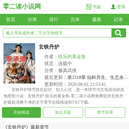
零二读小说网
书架
登录
首页
分类
排行
完本
最新
记录
玄铁丹炉
作者：
快乐的黄金鱼
状态：连载中
分类：修真武侠
最近更新：
第2318章 仙科共生、生态永续之道
更新时间：2026-08-01 22:53:41
玄铁丹炉情节跌宕起伏、扣人心弦，是一本情节与文笔俱佳的其
他类型小说，玄铁丹炉-快乐的黄金鱼-零二读小说网免费提供玄铁丹
炉最新清爽干净的文字章节在线阅读和TXT下载。
开始阅读
加入书架
章节目录
《玄铁丹炉》最新章节