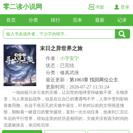
零二读小说网
书架
登录
首页
分类
排行
完本
最新
记录
末日之异世界之旅
作者：
小字安宁
状态：已完结
分类：修真武侠
最近更新：
第1063章 找回两位公主
更新时间：2026-07-27 11:31:24
一场由核污水引发的灾难，让后世的地球变得破败不堪，生物异
变，与人类发起战争，似是在位自己的遭遇鸣不平，人类中受到影响
蚕食同胞，在这千疮百孔的灾难中诞生，叶初对以前的文明很是憧
憬，期盼着一睹昔日的繁华盛世，直到一次出动任务，他来到三百亿
年后的平行世界，得知这里的经历是相同的，灾难并没有因为时间的
流逝被抹去，依旧给后世...