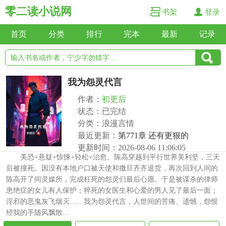
零二读小说网
书架
登录
首页
分类
排行
完本
最新
记录
我为怨灵代言
作者：
初更后
状态：已完结
分类：浪漫言情
最近更新：
第771章 还有更狠的
更新时间：2026-08-06 11:06:05
美恐+悬疑+惊悚+轻松+治愈。陈高穿越到平行世界美利坚，三天
后被撞死。因没有本地户口被天使和撒旦齐齐退货，再次回到人间的
陈高开了间灵媒所，完成枉死的怨灵们最后心愿。于是被谋杀的律师
患绝症的女儿有人保护；猝死的女医生和心爱的男人见了最后一面；
淫邪的恶鬼灰飞烟灭……我为怨灵代言，人世间的苦痛、遗憾，怨恨
经我的手随风飘散...