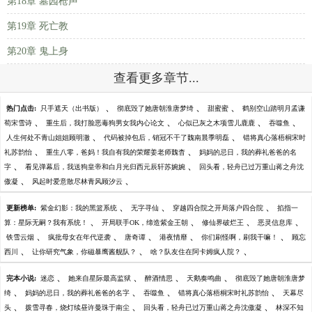
第18章 墓园枪声
第19章 死亡教
第20章 鬼上身
查看更多章节...
、
、
、
热门点击:
只手遮天（出书版）
彻底毁了她唐朝淮唐梦绮
甜蜜蜜
鹤别空山踏明月孟谦
、
、
、
、
荀宋雪诗
重生后，我打脸恶毒狗男女我内心论文
心似已灰之木项雪儿鹿鹿
吞噬鱼
、
、
人生何处不青山姐姐顾明澈
代码被掉包后，销冠不干了魏南晨季明磊
错将真心落梧桐宋时
、
、
礼苏韵怡
重生八零，爸妈！我自有我的荣耀姜老师魏杳
妈妈的忌日，我的葬礼爸爸的名
、
、
字
看见弹幕后，我送狗皇帝和白月光归西元辰轩苏婉婉
回头看，轻舟已过万重山蒋之舟沈
、
、
傲凝
风起时爱意散尽林青风顾汐云
、
、
、
更新榜单:
紫金幻影：我的黑篮系统
无字寻仙
穿越四合院之开局落户四合院
掐指一
、
、
、
、
算：星际无嗣？我有系统！
开局联手OK，缔造紫金王朝
修仙界破烂王
恶灵信息库
、
、
、
、
、
铁雪云烟
疯批母女在年代逆袭
唐奇谭
港夜情靡
你们刷怪啊，刷我干嘛！
顾忘
、
、
、
西川
让你研究气象，你磁暴鹰酱舰队？
啥？队友住在阿卡姆疯人院？
、
、
、
、
完本小说:
迷恋
她来自星际最高监狱
醉酒情思
天鹅奏鸣曲
彻底毁了她唐朝淮唐梦
、
、
、
、
绮
妈妈的忌日，我的葬礼爸爸的名字
吞噬鱼
错将真心落梧桐宋时礼苏韵怡
天幕尽
、
、
、
头
拨雪寻春，烧灯续昼许曼珠于南尘
回头看，轻舟已过万重山蒋之舟沈傲凝
林深不知