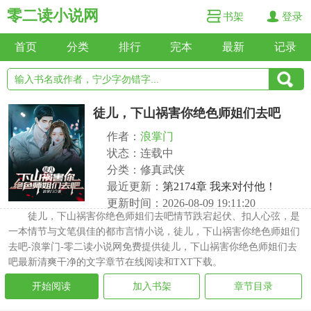
零二读小说网
书架
登录
首页
分类
排行
完本
最新
记录
徒儿，下山祸害你绝色师姐们去吧
作者：
浪掌门
状态：连载中
分类：修真武侠
最近更新：
第2174章 我来对付他！
更新时间：2026-08-09 19:11:20
徒儿，下山祸害你绝色师姐们去吧情节跌宕起伏、扣人心弦，是
一本情节与文笔俱佳的都市言情小说，徒儿，下山祸害你绝色师姐们
去吧-浪掌门-零二读小说网免费提供徒儿，下山祸害你绝色师姐们去
吧最新清爽干净的文字章节在线阅读和TXT下载。
开始阅读
加入书架
章节目录