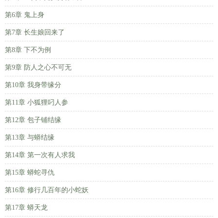
第6章 鬼上身
第7章 长生娘回来了
第8章 下不为例
第9章 防人之心不可无
第10章 我身带缘分
第11章 小狐狸叼人参
第12章 包子铺结缘
第13章 与蟒结缘
第14章 第一次有人求我
第15章 蟒蛇寻仇
第16章 修行几百年的小蛇妖
第17章 蟒天龙