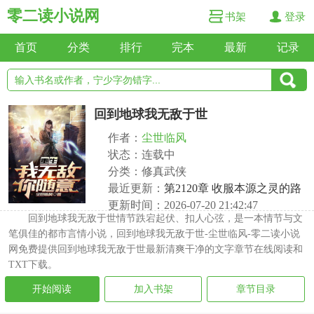
零二读小说网
书架
登录
首页
分类
排行
完本
最新
记录
回到地球我无敌于世
作者：
尘世临风
状态：连载中
分类：修真武侠
最近更新：
第2120章 收服本源之灵的路
更新时间：2026-07-20 21:42:47
回到地球我无敌于世情节跌宕起伏、扣人心弦，是一本情节与文
笔俱佳的都市言情小说，回到地球我无敌于世-尘世临风-零二读小说
网免费提供回到地球我无敌于世最新清爽干净的文字章节在线阅读和
TXT下载。
开始阅读
加入书架
章节目录