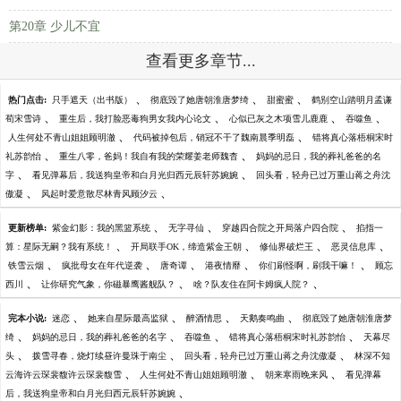
第20章 少儿不宜
查看更多章节...
、
、
、
热门点击:
只手遮天（出书版）
彻底毁了她唐朝淮唐梦绮
甜蜜蜜
鹤别空山踏明月孟谦
、
、
、
、
荀宋雪诗
重生后，我打脸恶毒狗男女我内心论文
心似已灰之木项雪儿鹿鹿
吞噬鱼
、
、
人生何处不青山姐姐顾明澈
代码被掉包后，销冠不干了魏南晨季明磊
错将真心落梧桐宋时
、
、
礼苏韵怡
重生八零，爸妈！我自有我的荣耀姜老师魏杳
妈妈的忌日，我的葬礼爸爸的名
、
、
字
看见弹幕后，我送狗皇帝和白月光归西元辰轩苏婉婉
回头看，轻舟已过万重山蒋之舟沈
、
、
傲凝
风起时爱意散尽林青风顾汐云
、
、
、
更新榜单:
紫金幻影：我的黑篮系统
无字寻仙
穿越四合院之开局落户四合院
掐指一
、
、
、
、
算：星际无嗣？我有系统！
开局联手OK，缔造紫金王朝
修仙界破烂王
恶灵信息库
、
、
、
、
、
铁雪云烟
疯批母女在年代逆袭
唐奇谭
港夜情靡
你们刷怪啊，刷我干嘛！
顾忘
、
、
、
西川
让你研究气象，你磁暴鹰酱舰队？
啥？队友住在阿卡姆疯人院？
、
、
、
、
完本小说:
迷恋
她来自星际最高监狱
醉酒情思
天鹅奏鸣曲
彻底毁了她唐朝淮唐梦
、
、
、
、
绮
妈妈的忌日，我的葬礼爸爸的名字
吞噬鱼
错将真心落梧桐宋时礼苏韵怡
天幕尽
、
、
、
头
拨雪寻春，烧灯续昼许曼珠于南尘
回头看，轻舟已过万重山蒋之舟沈傲凝
林深不知
、
、
、
云海许云琛裴馥许云琛裴馥雪
人生何处不青山姐姐顾明澈
朝来寒雨晚来风
看见弹幕
、
后，我送狗皇帝和白月光归西元辰轩苏婉婉