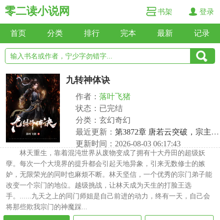
零二读小说网
书架
登录
首页
分类
排行
完本
最新
记录
九转神体诀
作者：
落叶飞猪
状态：已完结
分类：玄幻奇幻
最近更新：
第3872章 唐若云突破，宗主抢药膳
更新时间：2026-08-03 06:17:43
林天重生，靠着混沌世界从废物变成了拥有十大丹田的超级妖
孽。每次一个大境界的提升都会引起天地异象，引来无数修士的嫉
妒，无限荣光的同时也麻烦不断。林天坚信，一个优秀的宗门弟子能
改变一个宗门的地位。越级挑战，让林天成为天生的打脸王选
手。......九天之上的同门师姐是自己前进的动力，终有一天，自己会
将那些欺我宗门的神魔踩...