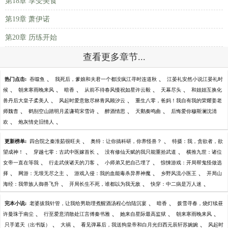
第18章 享受美食
第19章 萧伊诺
第20章 历练开始
查看更多章节...
、
、
热门点击:
吞噬鱼
我死后，爹娘和夫君一个都没疯江寻时连道秋
江晏礼安然小说江晏礼时
、
、
、
、
、
候
朝来寒雨晚来风
暗香
从前不待春风慢祝如星许云毅
天幕尽头
和姐姐互换化
、
、
兽丹后大皇子柔美人
风起时爱意散尽林青风顾汐云
重生八零，爸妈！我自有我的荣耀姜老
、
、
、
、
师魏杳
鹤别空山踏明月孟谦荀宋雪诗
醉酒情思
天鹅奏鸣曲
后悔爱你穆斯澜沈清
、
、
欢
炮灰情史旧情人
、
、
更新榜单:
四合院之秦淮茹很旺夫
奥特：让你搞科研，你养怪兽？
特摄：我，贪欲者，欲
、
、
、
望成神！
穿越七零：古武中医嫁首长
没有修仙天赋的我只能重拾武道
横推九世：诸位
、
、
、
女帝一直在等我
行走武侠诸天的刀客
小师弟又把自己埋了
惊悚游戏：开局帮鬼怪做选
、
、
、
、
择
网游：无垠无尽之主
游戏入侵：我的血能毒杀异界神魔
乡野风流小医王
开局山
、
、
、
海经：我带族人御兽飞升
开局长生不死，谁都以为我无敌
快穿：中二病是万人迷
、
、
完本小说:
老婆拔我针管，让我给男助理煮醒酒汤程心怡陆沉宴
暗香
拨雪寻春，烧灯续昼
、
、
、
、
许曼珠于南尘
行至爱意消散处江言傅秦书雅
她来自星际最高监狱
朝来寒雨晚来风
、
、
、
只手遮天（出书版）
大祸
看见弹幕后，我送狗皇帝和白月光归西元辰轩苏婉婉
风起时