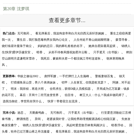
第20章 沈梦琪
查看更多章节...
、
、
热门点击:
无可救药
看见弹幕后，我送狗皇帝和白月光归西元辰轩苏婉婉
重生之窈窈再爱
、
、
、
我一次
重生后，我打脸恶毒狗男女我内心论文
人生何处不青山姐姐顾明澈
拨雪寻春，
、
、
、
烧灯续昼许曼珠于南尘
妈妈的忌日，我的葬礼爸爸的名字
她来自星际最高监狱
锦绣人
、
、
、
、
生[快穿]爱伊莎越安安
暗香
从前不待春风慢祝如星许云毅
只手遮天（出书版）
鹤别
、
、
空山踏明月孟谦荀宋雪诗
我死后，爹娘和夫君一个都没疯江寻时连道秋
朝来寒雨晚来
、
风
、
、
、
更新榜单:
华娱之修仙2002
彪悍军嫂，一手烂牌打上人生巅峰
娶狐妻镇百鬼
镇天
、
、
、
棺
打猎捕鱼采山货，养八个弟弟妹妹
铠甲：人在拿瓦，但我是欧克瑟？
阿姨，对不起
、
、
、
了
明末：我崇祯，再造大明
全民求生，获得D级人员模拟器
开局成为亿万富豪：钱多
、
、
、
、
的花不完
幕后：开局十二符咒改变世界
伯言传
树王大人：什么？我成丰饶药师了
、
、
选我当御史，李世民你哭什么
快穿！带着宿主去流浪
、
、
、
、
完本小说:
迷恋
天鹅奏鸣曲
无可救药
只手遮天（出书版）
行至爱意消散处江言傅
、
、
、
、
秦书雅
醉酒情思
异间
老婆拔我针管，让我给男助理煮醒酒汤程心怡陆沉宴
失效攻
、
、
、
、
略裴安桑宁
锦绣人生[快穿]爱伊莎越安安
风起时爱意散尽林青风顾汐云
暗香浮动
回
、
、
头看，轻舟已过万重山蒋之舟沈傲凝
看见弹幕后，我送狗皇帝和白月光归西元辰轩苏婉婉