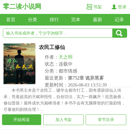
零二读小说网
书架
登录
首页
分类
排行
完本
最新
记录
农民工修仙
作者：
天之明
状态：连载中
分类：都市情感
最近更新：
第752章 诡异黑雾
更新时间：2026-08-03 13:51:39
本书男主本是个农民工，辍学去都市打工，因奇遇获得仙人传
承，凭着超高的天赋和悟性，自创功法，实力一路飙升！惩恶扬善，
修仙晋级！最终成长为巅峰强者！本书不会有无脑降智的打脸剧情，
尽量做到剧情合理！...
开始阅读
加入书架
章节目录