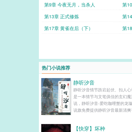
第9章 今夜无月，当杀人
第1
第13章 正式修炼
第1
第17章 黄雀在后（下）
第1
热门小说推荐
静听汐音
静听汐音情节跌宕起伏、扣人心
是一本情节与文笔俱佳的玄幻魔
说，静听汐音-爱吃咖哩蟹的龙璇
说旗免费提供静听汐音最新清爽
的文字章节在线阅读和TXT下载。.
【快穿】坏种