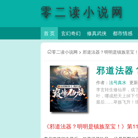
零二读小说网
首 页
玄幻奇幻
修真武侠
都市情感
零二读小说网
>
邪道法器？明明是镇族至宝
邪道法器
作者：
法号真水
更新时
李玄转生修仙界，成
叶，哪成想天上掉下
最后……举族飞升！境
《邪道法器？明明是镇族至宝！》第11