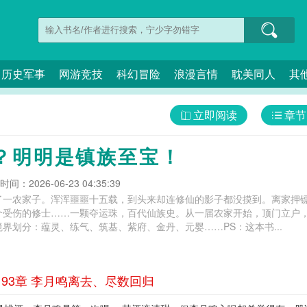
历史军事
网游竞技
科幻冒险
浪漫言情
耽美同人
其
立即阅读
章节
！
？明明是镇族至宝！
间：2026-06-23 04:35:39
了一农家子。浑浑噩噩十五载，到头来却连修仙的影子都没摸到。离家押
个受伤的修士……一颗夺运珠，百代仙族史。从一届农家开始，顶门立户
界划分：蕴灵、练气、筑基、紫府、金丹、元婴……PS：这本书...
93章 李月鸣离去、尽数回归