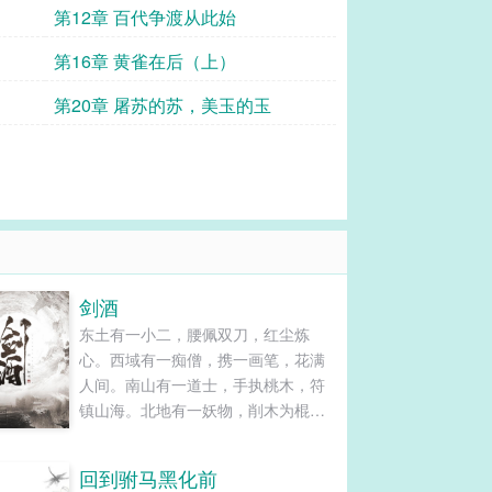
第12章 百代争渡从此始
第16章 黄雀在后（上）
第20章 屠苏的苏，美玉的玉
剑酒
东土有一小二，腰佩双刀，红尘炼
心。西域有一痴僧，携一画笔，花满
人间。南山有一道士，手执桃木，符
镇山海。北地有一妖物，削木为棍，
龙啸九天。而中原，一书生放下了
书，背起了剑，悬了个酒壶，一步浩
回到驸马黑化前
然千里，一剑霜寒九州！......