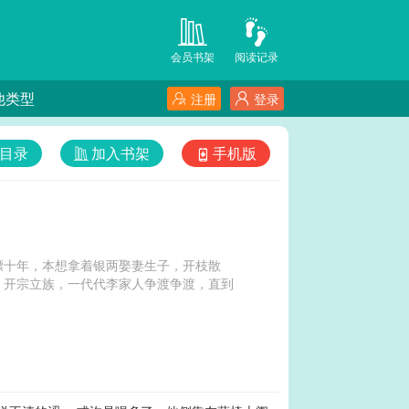
会员书架
阅读记录
他类型
注册
登录
目录
加入书架
手机版
镖十年，本想拿着银两娶妻生子，开枝散
，开宗立族，一代代李家人争渡争渡，直到