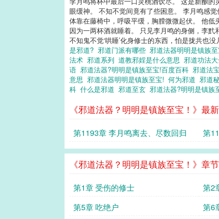
李月鸣将杯中最后一口灵桃酒饮尽。 这是新酿的
眼缓神。 不知不觉间竟有了些困意。 李月鸣感
体靠在藤椅中，呼吸平缓，胸膛微微起伏。 他低头
因为一两杯酒就睡着。 只见李月鸣的身侧，李黓
不知鬼不觉‘哄睡’化身修士的东西，怕是拢共也没几样
是邪道?
邪道门派有哪些
邪道法器明明是镇族
法术
邪道系列
道教邪婬是什么意思
邪道功法
语
邪道法器?明明是镇族至宝!百度百科
邪道法
意思
邪道法器明明是镇族至宝!
何为邪道
邪道
科
什么是邪道
邪道至玄
邪道法器?明明是镇族
《邪道法器？明明是镇族至宝！》最新
第1193章 李月鸣离去、尽数回归
第1
《邪道法器？明明是镇族至宝！》章节
第1章 受伤的修士
第2
第5章 吃绝户
第6