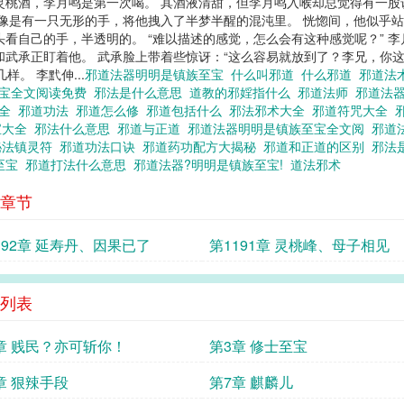
灵桃酒，李月鸣是第一次喝。 其酒液清甜，但李月鸣入喉却总觉得有一股
觉像是有一只无形的手，将他拽入了半梦半醒的混沌里。 恍惚间，他似乎
看自己的手，半透明的。 “难以描述的感觉，怎么会有这种感觉呢？” 
和武承正盯着他。 武承脸上带着些惊讶：“这么容易就放到了？李兄，你这
。 李黓伸...
邪道法器明明是镇族至宝
什么叫邪道
什么邪道
邪道法
至宝全文阅读免费
邪法是什么意思
道教的邪婬指什么
邪道法师
邪道法器
大全
邪道功法
邪道怎么修
邪道包括什么
邪法邪术大全
邪道符咒大全
宝大全
邪法什么意思
邪道与正道
邪道法器明明是镇族至宝全文阅
邪道
秘法镇灵符
邪道功法口诀
邪道药功配方大揭秘
邪道和正道的区别
邪法
至宝
邪道打法什么意思
邪道法器?明明是镇族至宝!
道法邪术
章节
192章 延寿丹、因果已了
第1191章 灵桃峰、母子相见
列表
章 贱民？亦可斩你！
第3章 修士至宝
章 狠辣手段
第7章 麒麟儿