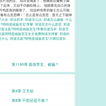
说不清的涩。 或许是喝多了，他侧靠在藤椅上阖
站了起来，又似乎仍躺在椅上。 他能看见自己的身
李月鸣是真的睡着了。 但这种境界的修士怎么可能
毒有点意思啊！” 岂止是有点意思，普天之下能神
术大全
邪法邪术
邪道怎么治
邪道怎么修炼
什么
?明明是镇族至宝!李黎
邪道至玄什么意思
邪道
邪道法器?明明是镇族至宝!李黎百度百科
邪道咒
法器明明是镇族至宝全文免费阅读无弹窗
邪道的
是什么
邪道法器?明明是镇族至宝!大纲百度百
第1190章 真假李玄、被骗？
第4章 王天佑
第8章 不想还是不敢？