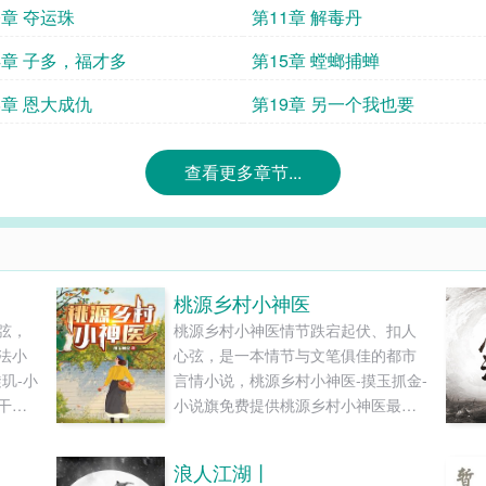
0章 夺运珠
第11章 解毒丹
4章 子多，福才多
第15章 螳螂捕蝉
8章 恩大成仇
第19章 另一个我也要
查看更多章节...
桃源乡村小神医
弦，
桃源乡村小神医情节跌宕起伏、扣人
法小
心弦，是一本情节与文笔俱佳的都市
玑-小
言情小说，桃源乡村小神医-摸玉抓金-
干净
小说旗免费提供桃源乡村小神医最新
..
清爽干净的文字章节在线阅读和TXT
下载。...
浪人江湖丨