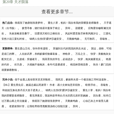
第20章 天才陨落
查看更多章节...
、
、
热门点击:
彻底毁了她唐朝淮唐梦绮
重生八零，爸妈！我自有我的荣耀姜老师魏杳
只手遮
、
、
、
、
天（出书版）
拨雪寻春，烧灯续昼许曼珠于南尘
异间
甜蜜蜜
后悔爱你穆斯澜沈清
、
、
、
、
欢
失效攻略裴安桑宁
旧爱泯灭程衍之柳欣欣
风起时爱意散尽林青风顾汐云
江晏礼
、
、
、
、
、
安然小说江晏礼时候
锦绣人生[快穿]爱伊莎越安安
天鹅奏鸣曲
无可救药
吞噬鱼
、
、
更新榜单:
重生梁山王伦，弥补所有遗恨
穿越到古代的我混的风生水起
国运，崩铁，可咱
、
、
、
、
是崩三的啊
人在妖武界，杀蚂蚁爆经验爆装备
神枪录
万岳之主
快穿：美貌炮灰女
、
、
、
、
配失忆后
太虚戒：穿越诸天
我高育良的学生，必须进步
快穿，炮灰她要造反
艳遇
、
、
、
、
的代价
伏天鼎
大佬她不做炮灰，各年代逆袭虐渣
桃花林里桃花香
快乐！豪门后妈
、
就要躺着数钱
、
、
完本小说:
假千金遇上真绿茶宋灵灵宋毅然
我死后，爹娘和夫君一个都没疯江寻时连道秋
、
、
、
【HL】重生黑化后，她逼总裁以死谢罪！ 作者：易小文林知意宋宛秋
暗香浮动
吞噬鱼
、
、
和姐姐互换化兽丹后大皇子柔美人
锦绣人生[快穿]爱伊莎越安安
重生八零，爸妈！我自有
、
、
我的荣耀姜老师魏杳
看见弹幕后，我送狗皇帝和白月光归西元辰轩苏婉婉
回头看，轻舟已
、
、
、
过万重山蒋之舟沈傲凝
彻底毁了她唐朝淮唐梦绮
天鹅奏鸣曲
心似已灰之木项雪儿鹿
、
、
、
鹿
老婆拔我针管，让我给男助理煮醒酒汤程心怡陆沉宴
异间