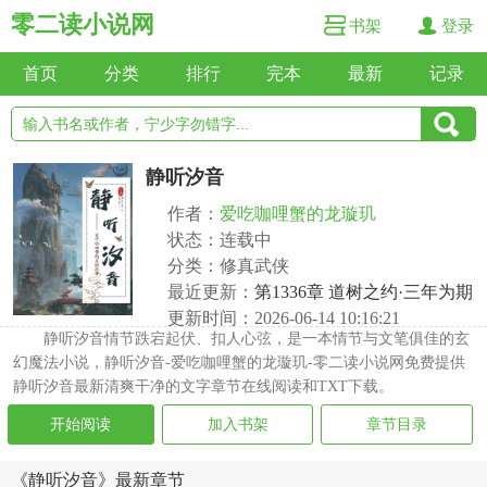
零二读小说网
书架
登录
首页
分类
排行
完本
最新
记录
静听汐音
作者：
爱吃咖哩蟹的龙璇玑
状态：连载中
分类：修真武侠
最近更新：
第1336章 道树之约·三年为期
更新时间：2026-06-14 10:16:21
静听汐音情节跌宕起伏、扣人心弦，是一本情节与文笔俱佳的玄
幻魔法小说，静听汐音-爱吃咖哩蟹的龙璇玑-零二读小说网免费提供
静听汐音最新清爽干净的文字章节在线阅读和TXT下载。
开始阅读
加入书架
章节目录
《静听汐音》最新章节