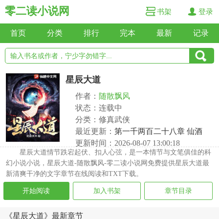
零二读小说网
书架
登录
首页
分类
排行
完本
最新
记录
星辰大道
作者：
随散飘风
状态：连载中
分类：修真武侠
最近更新：
第一千两百二十八章 仙酒
更新时间：2026-08-07 13:00:18
星辰大道情节跌宕起伏、扣人心弦，是一本情节与文笔俱佳的科
幻小说小说，星辰大道-随散飘风-零二读小说网免费提供星辰大道最
新清爽干净的文字章节在线阅读和TXT下载。
开始阅读
加入书架
章节目录
《星辰大道》最新章节