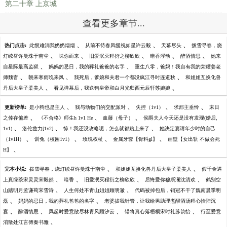
第二十章 上京城
查看更多章节...
、
、
、
热门点击:
此恨难消我奶奶烟烟
从前不待春风慢祝如星许云毅
天幕尽头
拨雪寻春，烧
、
、
、
、
、
灯续昼许曼珠于南尘
味你而来
旧爱泯灭程衍之柳欣欣
暗香浮动
醉酒情思
她来
、
、
自星际最高监狱
妈妈的忌日，我的葬礼爸爸的名字
重生八零，爸妈！我自有我的荣耀姜老
、
、
、
师魏杳
朝来寒雨晚来风
我死后，爹娘和夫君一个都没疯江寻时连道秋
和姐姐互换化兽
、
、
丹后大皇子柔美人
看见弹幕后，我送狗皇帝和白月光归西元辰轩苏婉婉
、
、
、
、
更新榜单:
是小狗也是主人
我与动物们的交配派对
失控（1v1）
求郡主垂怜
末日
、
、
、
之倖存偏差
《不合格》师生h 1v1 He
血藤（母子）
侯爵夫人今天还是没有发现(婚后,
、
、
、
1v1)
洛伦兹力[1v2]
惊！我还没攻略呢，怎么就都贴上来了
她决定宴请年少时的自己
、
、
、
、
（1v1H）
训兔（校园1v1）
玫瑰权杖
金属牙套【骨科gl】
画壁【女出轨 不做会死
、
H】
、
、
完本小说:
拨雪寻春，烧灯续昼许曼珠于南尘
和姐姐互换化兽丹后大皇子柔美人
假千金遇
、
、
、
、
上真绿茶宋灵灵宋毅然
暗香
旧爱泯灭程衍之柳欣欣
后悔爱你穆斯澜沈清欢
鹤别空
、
、
山踏明月孟谦荀宋雪诗
人生何处不青山姐姐顾明澈
代码被掉包后，销冠不干了魏南晨季明
、
、
磊
妈妈的忌日，我的葬礼爸爸的名字
老婆拔我针管，让我给男助理煮醒酒汤程心怡陆沉
、
、
、
、
宴
醉酒情思
风起时爱意散尽林青风顾汐云
错将真心落梧桐宋时礼苏韵怡
行至爱意
、
消散处江言傅秦书雅