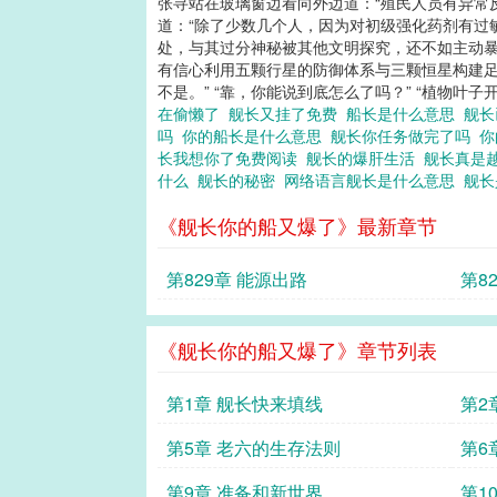
张寻站在玻璃窗边看向外边道：“殖民人员有异常
道：“除了少数几个人，因为对初级强化药剂有过敏
处，与其过分神秘被其他文明探究，还不如主动暴
有信心利用五颗行星的防御体系与三颗恒星构建足够的
不是。” “靠，你能说到底怎么了吗？” “植物叶子开
在偷懒了
舰长又挂了免费
船长是什么意思
舰长
吗
你的船长是什么意思
舰长你任务做完了吗
你
长我想你了免费阅读
舰长的爆肝生活
舰长真是
什么
舰长的秘密
网络语言舰长是什么意思
舰
《舰长你的船又爆了》最新章节
第829章 能源出路
第8
《舰长你的船又爆了》章节列表
第1章 舰长快来填线
第2
第5章 老六的生存法则
第6
第9章 准备和新世界
第1