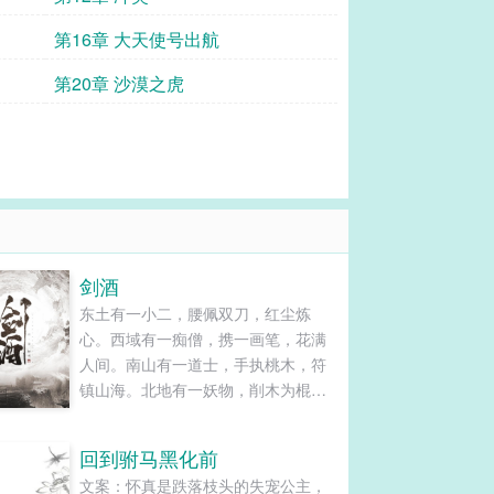
第16章 大天使号出航
第20章 沙漠之虎
剑酒
东土有一小二，腰佩双刀，红尘炼
心。西域有一痴僧，携一画笔，花满
人间。南山有一道士，手执桃木，符
镇山海。北地有一妖物，削木为棍，
龙啸九天。而中原，一书生放下了
书，背起了剑，悬了个酒壶，一步浩
回到驸马黑化前
然千里，一剑霜寒九州！......
文案：怀真是跌落枝头的失宠公主，