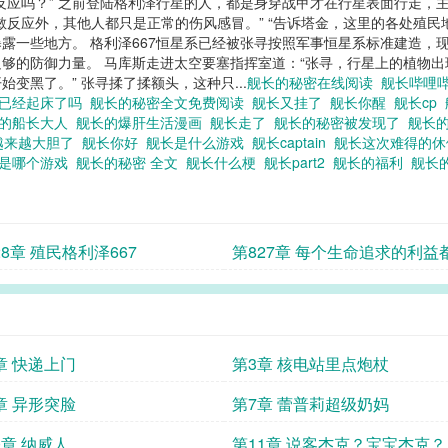
反应吗？” 之前登陆格利泽行星的人，都是身穿战甲才在行星表面行走，
反应外，其他人都只是正常的伤风感冒。” “告诉塔金，这里的各处殖民
露一些地方。 格利泽667恒星系已经被张寻按照军事恒星系标准建造，
防御力量。 马库斯走进太空要塞指挥室道：“张寻，行星上的植物出现了一些变
始变黑了。” 张寻揉了揉额头，这种只...
舰长的秘密在线阅读
舰长哔哩
已经起床了吗
舰长的秘密全文免费阅读
舰长又挂了
舰长你醒
舰长cp
的船长大人
舰长的爆肝生活漫画
舰长走了
舰长的秘密被发现了
舰长的
越来越大胆了
舰长你好
舰长是什么游戏
舰长captain
舰长这次难得的
长是哪个游戏
舰长的秘密 全文
舰长什么梗
舰长part2
舰长的福利
舰长
28章 殖民格利泽667
第827章 每个生命追求的利益
相同
章 快递上门
第3章 核电站里点炮杖
章 异形突脸
第7章 蕾普莉超级奶妈
0章 纳威人
第11章 说客杰克？宝宝杰克？