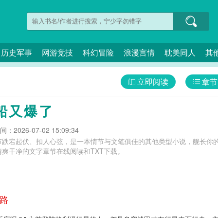
历史军事
网游竞技
科幻冒险
浪漫言情
耽美同人
其
立即阅读
章节
船又爆了
：2026-07-02 15:09:34
节跌宕起伏、扣人心弦，是一本情节与文笔俱佳的其他类型小说，舰长你的
爽干净的文字章节在线阅读和TXT下载。
出路