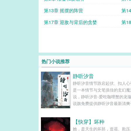
第13章 摇摆的阵营
第1
第17章 迎敌与背后的贪婪
第1
热门小说推荐
静听汐音
静听汐音情节跌宕起伏、扣人心
是一本情节与文笔俱佳的玄幻魔
说，静听汐音-爱吃咖哩蟹的龙璇
说旗免费提供静听汐音最新清爽
的文字章节在线阅读和TXT下载。.
【快穿】坏种
她，是天生的坏胚，造谣、欺压