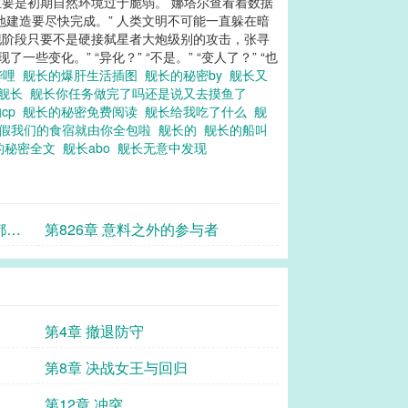
主要是初期自然环境过于脆弱。 娜塔尔查看着数据
地建造要尽快完成。” 人类文明不可能一直躲在暗
现阶段只要不是硬接弑星者大炮级别的攻击，张寻
化。” “异化？” “不是。” “变人了？” “也
哔哩
舰长的爆肝生活插图
舰长的秘密by
舰长又
舰长
舰长你任务做完了吗还是说又去摸鱼了
cp
舰长的秘密免费阅读
舰长给我吃了什么
舰
休假我们的食宿就由你全包啦
舰长的
舰长的船叫
的秘密全文
舰长abo
舰长无意中发现
都不
第826章 意料之外的参与者
第4章 撤退防守
第8章 决战女王与回归
第12章 冲突