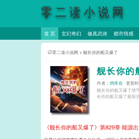
零二读小说网
首 页
玄幻奇幻
修真武侠
都市情感
零二读小说网
>
舰长你的船又爆了
舰长你的
作者：
鸽常在
更新时间
舰长你的船又爆了情
长你的船又爆了最新清
《舰长你的船又爆了》第829章 能源