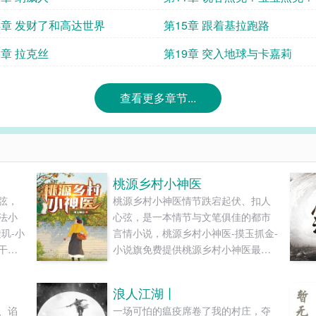
4章 发财了和高达世界
第15章 跟着基拉跑路
8章 拉克丝
第19章 突入地球与卡嘉莉
查看更多章节...
桃源乡村小神医
弦，
桃源乡村小神医情节跌宕起伏、扣人
法小
心弦，是一本情节与文笔俱佳的都市
玑-小
言情小说，桃源乡村小神医-摸玉抓金-
干净
小说旗免费提供桃源乡村小神医最新
..
清爽干净的文字章节在线阅读和TXT
下载。...
浪人江湖丨
、谄
一场可怕的瘟疫席卷了我的村庄，夺