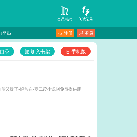
会员书架
阅读记录
他类型
注册
登录
目录
加入书架
手机版
船又爆了-鸽常在-零二读小说网免费提供舰