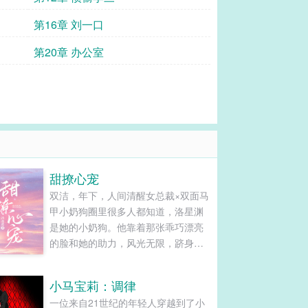
第16章 刘一口
第20章 办公室
甜撩心宠
双洁，年下，人间清醒女总裁×双面马
甲小奶狗圈里很多人都知道，洛星渊
是她的小奶狗。他靠着那张乖巧漂亮
的脸和她的助力，风光无限，跻身顶
流。而只有她知道，他蹩脚的演技不
仅仅在屏幕上，也无时不刻应用在与
小马宝莉：调律
她的相处中。她是他的金主，他取悦
一位来自21世纪的年轻人穿越到了小
她，讨好她，就连面对她时恰到好处