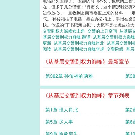
电话那头安静了。 安静的时间不长，也就两三秒
在，但多了几分谨慎：“肖市长，这个情况我还真
边你放心，一旦收到玄商市委报上来的材料，一定
气。 孙传福挂了电话，靠在办公椅上，手指在桌
快。他说的“丁书记亲自拟”，大概率是扯虎皮拉大
交警到权力巅峰女主角
交警的上升空间
从基层
基层交警到权力巅峰 翻译
从基层交警到权力巅
更新
从基层交警到权力巅峰肖北
从基层交警到
阅读
从基层交警到权力巅峰李虎
交警阶级
基
《从基层交警到权力巅峰》最新章节
第382章 孙传福的两难
第3
《从基层交警到权力巅峰》章节列表
第1章 强人肖北
第2
第5章 尽人事
第6
第9章 险象突生
第1