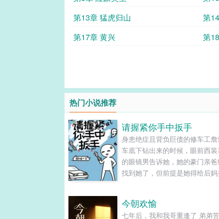
第13章 猛虎归山
第1
第17章 黄兴
第1
热门小说推荐
请握紧你手中扳手
身患绝症且背负巨债的修车工詹
车底下钻出来的时候，眼前西装
的眼镜男告诉她，她的豪门亲爸
找到她了，但前提是她得给后妈
肾，并且不能对哥哥姐姐妹妹的
权存有妄想。 当时，詹箬看着
今朝欢愉
人，握紧了手中扳手，让他滚，
七年后，我和我哥重逢了 弟弟
海里却浮现机械语音提醒。 “今夜