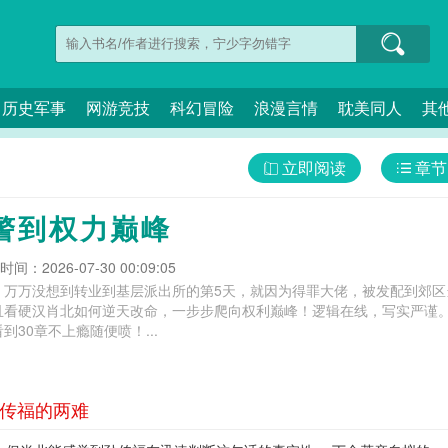
历史军事
网游竞技
科幻冒险
浪漫言情
耽美同人
其
立即阅读
章节
警到权力巅峰
间：2026-07-30 00:09:05
，万万没想到转业到基层派出所的第5天，就因为得罪大佬，被发配到郊区
且看硬汉肖北如何逆天改命，一步步爬向权利巅峰！逻辑在线，写实严谨
30章不上瘾随便喷！...
孙传福的两难