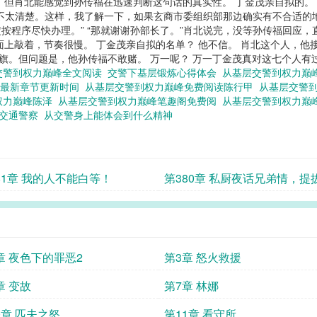
，但肖北能感觉到孙传福在迅速判断这句话的真实性。 丁金茂亲自拟的。
不太清楚。这样，我了解一下，如果玄商市委组织部那边确实有不合适的
按程序尽快办理。” “那就谢谢孙部长了。”肖北说完，没等孙传福回应，
面上敲着，节奏很慢。 丁金茂亲自拟的名单？ 他不信。 肖北这个人，
旗。但问题是，他孙传福不敢赌。 万一呢？ 万一丁金茂真对这七个人有过
交警到权力巅峰全文阅读
交警下基层锻炼心得体会
从基层交警到权力巅
峰最新章节更新时间
从基层交警到权力巅峰免费阅读陈行甲
从基层交警
权力巅峰陈泽
从基层交警到权力巅峰笔趣阁免费阅
从基层交警到权力巅
层交通警察
从交警身上能体会到什么精神
81章 我的人不能白等！
第380章 私厨夜话兄弟情，提
卡肖北暴怒
章 夜色下的罪恶2
第3章 怒火救援
章 变故
第7章 林娜
0章 匹夫之怒
第11章 看守所