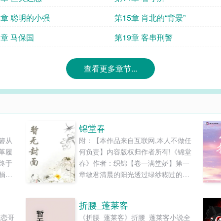
4章 聪明的小强
第15章 肖北的“背景”
8章 马保国
第19章 客串刑警
查看更多章节...
锦堂春
箬从
附：【本作品来自互联网,本人不做任
革履
何负责】内容版权归作者所有!《锦堂
终于
春》作者：织锦【卷一满堂娇】第一
捐
章敏君清晨的阳光透过绿纱糊过的窗
继承
户，照在水红帐子上，泛着迷糊不清
这个
的光晕。窗外有一丛密密的竹子，从
折腰_蓬莱客
但脑
中传来鸟雀的啾啾声，偶尔有一声极
苦恋哥
《折腰_蓬莱客》折腰_蓬莱客小说全
12
婉转仿佛百灵鸟的声音，婉转溜圆。