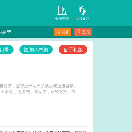
会员书架
阅读记录
他类型
注册
登录
目录
加入书架
手机版
当交警，交警没干两天又被大佬送进监狱。
。不种马，无系统，单女主，正经官文，节