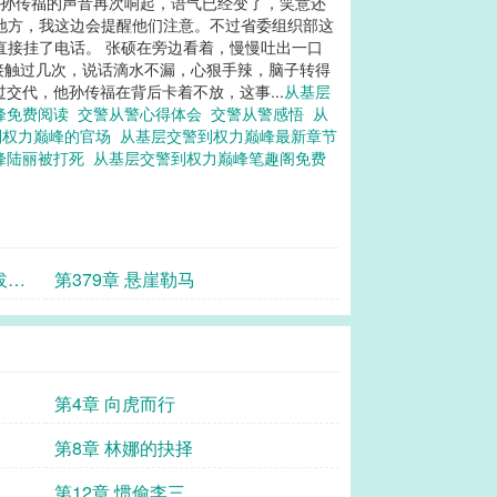
 孙传福的声音再次响起，语气已经变了，笑意还
地方，我这边会提醒他们注意。不过省委组织部这
直接挂了电话。 张硕在旁边看着，慢慢吐出一口
他接触过几次，说话滴水不漏，心狠手辣，脑子转得
交代，他孙传福在背后卡着不放，这事...
从基层
峰免费阅读
交警从警心得体会
交警从警感悟
从
到权力巅峰的官场
从基层交警到权力巅峰最新章节
峰陆丽被打死
从基层交警到权力巅峰笔趣阁免费
拔被
第379章 悬崖勒马
第4章 向虎而行
第8章 林娜的抉择
第12章 惯偷李三