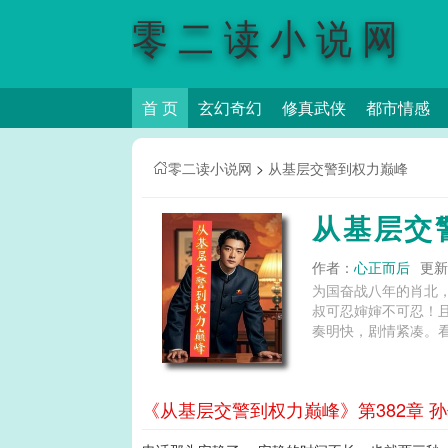
零二读小说网
首 页
玄幻奇幻
修真武侠
都市情感
零二读小说网
>
从基层交警到权力巅峰
从基层交
作者：
心正而后
更新时
为国奋战八年的肖北
叔可忍婶婶不可忍！
奏明快，剧情紧凑。看到
《从基层交警到权力巅峰》第382章 