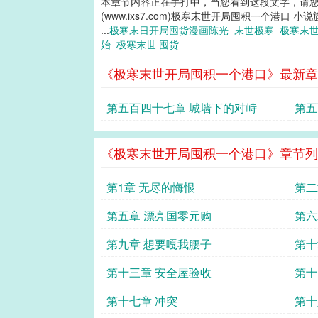
本章节内容正在手打中，当您看到这段文字，请
(www.ixs7.com)极寒末世开局囤积一个港口 小
...
极寒末日开局囤货漫画陈光
末世极寒
极寒末世
始
极寒末世 囤货
《极寒末世开局囤积一个港口》最新章
第五百四十七章 城墙下的对峙
第五
《极寒末世开局囤积一个港口》章节列
第1章 无尽的悔恨
第二
第五章 漂亮国零元购
第六
第九章 想要嘎我腰子
第十
第十三章 安全屋验收
第十
第十七章 冲突
第十