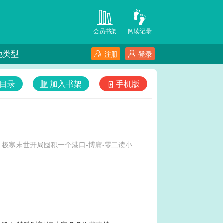
会员书架
阅读记录
他类型
注册
登录
目录
加入书架
手机版
极寒末世开局囤积一个港口-博庸-零二读小