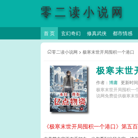
零二读小说网
首 页
玄幻奇幻
修真武侠
都市情感
零二读小说网
>
极寒末世开局囤积一个港口
极寒末世
作者：
博庸
更新时间：2
极寒末世开局囤积一
说网免费提供极寒末
《极寒末世开局囤积一个港口》第五百