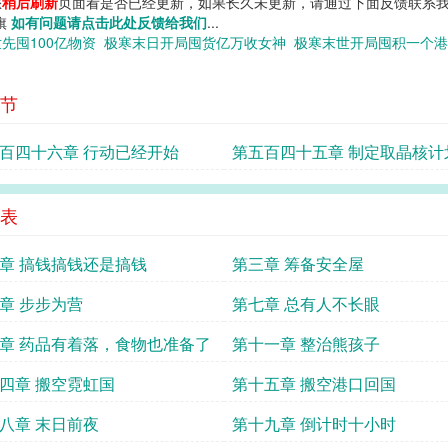
您
稍后刷新
页面看是否已经更新，如果长久未更新，请通过下面反馈联系我
说旗
如有问题请点击此处反馈给我们
...
先囤100亿物资
极寒末日开局囤货亿万收女神
极寒末世开局囤积一个
节
百四十六章 行动已经开始
第五百四十五章 制定取晶核计
表
章 搞钱搞钱还是搞钱
第三章 筹备安全屋
章 步步为营
第七章 总有人不长眼
章 药品有着落，食物也准备了
第十一章 整治熊孩子
四章 搬空霓虹国
第十五章 搬空港口回国
八章 末日前夜
第十九章 倒计时十小时