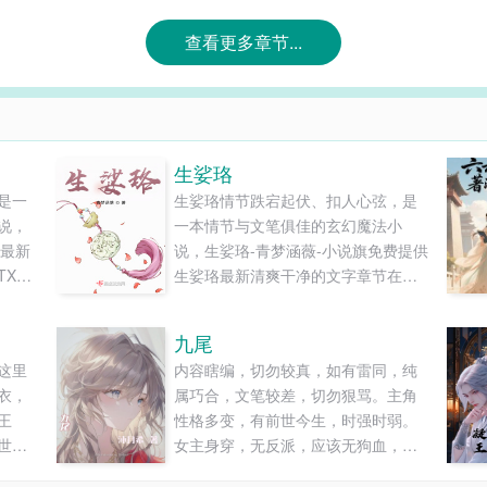
查看更多章节...
生娑珞
是一
生娑珞情节跌宕起伏、扣人心弦，是
说，
一本情节与文笔俱佳的玄幻魔法小
岁最新
说，生娑珞-青梦涵薇-小说旗免费提供
XT
生娑珞最新清爽干净的文字章节在线
阅读和TXT下载。...
九尾
这里
内容瞎编，切勿较真，如有雷同，纯
衣，
属巧合，文笔较差，切勿狠骂。主角
王
性格多变，有前世今生，时强时弱。
世界
女主身穿，无反派，应该无狗血，三
球》
观应该正。......