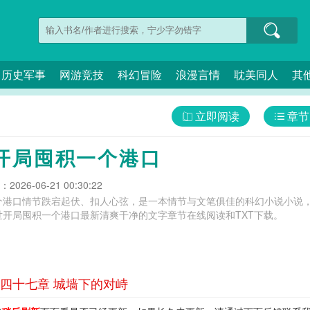
历史军事
网游竞技
科幻冒险
浪漫言情
耽美同人
其
立即阅读
章节
开局囤积一个港口
026-06-21 00:30:22
个港口情节跌宕起伏、扣人心弦，是一本情节与文笔俱佳的科幻小说小说，
世开局囤积一个港口最新清爽干净的文字章节在线阅读和TXT下载。
四十七章 城墙下的对峙