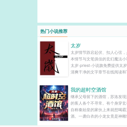
热门小说推荐
太岁
太岁情节跌宕起伏、扣人心弦，
本情节与文笔俱佳的玄幻魔法小
太岁-priest-小说旗免费提供太
清爽干净的文字章节在线阅读和T
下载。...
我的超时空酒馆
继承父母留下的酒馆，苏洛发现
的客人各个不寻常。有个身穿玄
自称秦始皇的家伙上来就想喝霸
酒。一袭白衣的小龙女竟是神雕
的头号劫匪！李云龙跟《流浪地