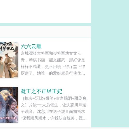
六六云顺
京城骠骑大将军和岑将军幼女尤云
青，琴棋书画，能文能武，那好像是
样样不精通，更不用说上得厅堂下得
厨房了。她唯一的爱好就是行侠仗
义，什么事都爱管。尤青云又名尤六
娘，顾名思义，家族里的老六。与淮
凝王之不正经王妃
安王世子宋璟泽有着一纸婚约，殊不
［撩夫+逗比+爆笑+古言脑洞+甜剧爽
知，宋璟泽早就已经对她蓄谋已久，
文］片段一:太后催生，让沈忘川拜送
民间传闻她曾经与五皇子沈煜珩纠缠
子观音。沈忘川在送子观音面前祈求
不清过…......
“保我顺风顺水，许我肤白貌美，愿我
顺心如意，祝我资产过亿”。人才，人