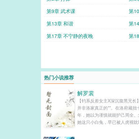
第9章 武术课
第1
第13章 和谐
第1
第17章 不宁静的夜晚
第1
热门小说推荐
解罗裳
【钓系反差女主X深沉腹黑兄长
并非洛家真正的**。在洛府藏拙
年，她以为谨慎就能护己周全。
她这只小白兔，早已被人虎视眈
隔日赏花，洛雁那位好兄长突然
入怀。趁她无防备时，洛屿泽俯