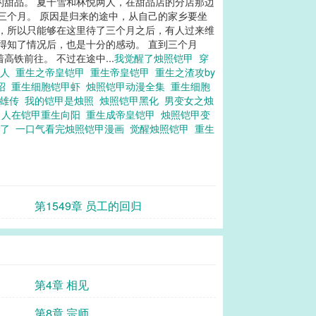
的甜品。 夏千雪和林悦两人，在甜品店的分店那边
三个月。 原因是归来的途中，从自己的家乡要坐
路，所以只能够在这里待了三个月之后，有人过来维
得知了情况后，也是十分的感动。 直到三个月
铁前往。 不过在途中...
我觉醒了烛照铠甲
穿
唤人
重生之帝皇铠甲
重生帝皇铠甲
重生之渣攻by
介绍
重生细胞铠甲虾
烛照铠甲动漫全集
重生细胞
英雄传
我的铠甲是烛照
烛照铠甲黑化
男变女之烛
片
人在铠甲重生向阳
重生成帝皇铠甲
烛照铠甲变
生了
一口气看完烛照铠甲漫画
觉醒烛照铠甲
重生
第1549章 员工的回归
第4章 相见
第8章 宗师