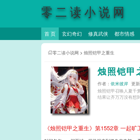
零二读小说网
首 页
玄幻奇幻
修真武侠
都市情感
零二读小说网
>
烛照铠甲之重生
烛照铠甲
作者：
依米彼岸
更新时
烛照铠甲召唤人夏千
结果让齐万万没有想到
《烛照铠甲之重生》第1552章 一起旷