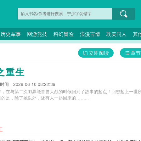
历史军事
网游竞技
科幻冒险
浪漫言情
耽美同人
其
立即阅读
章节
之重生
间：2026-06-10 08:22:39
梦，在与第二次羽异能兽兽大战的时候回到了故事的起点！回想起上一世
的是，除了她以外，还有人一起回来的……...
工