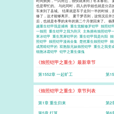
时间匆匆，一闪而过，很快就来到了冬末春初。 
也是帮忙的。 与此同时，四人的学姐也就是分店
车来到了县城。 结果就是车子走到一半的时候，
修了，这才能够离开。 夏千梦否则，这情况后并
后，也就是冬季的末年的第二个月便回来了。 杨熏
越重生铠甲我是捕将
重生觉醒修罗铠甲
烛照铠
一烛照
重生铠甲之我为刑天
主角拥有烛照铠甲
寒冰铠甲
重生黑犀铠甲的
重生铠甲我是向阳
烛
照铠甲
烛照铠甲漫画全集
楚然重生烛照铠甲
烛
成黑暗铠甲的
双胞胎兄妹烛照铠甲
重生之我变
细胞冰霜铠甲
铠甲之重生僵傀
《烛照铠甲之重生》最新章节
第1552章 一起旷工
第1
《烛照铠甲之重生》章节列表
第1章 重生归来
第2
第5章 打算
第6