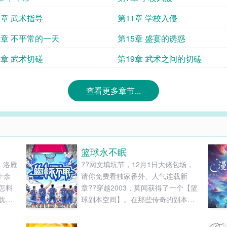
0章 武术指导
第11章 学校入侵
4章 不平常的一天
第15章 盛宴的诱惑
8章 武术切磋
第19章 武术之间的切磋
查看更多章节...
篮球永不眠
】洛雁
??网文填坑节，12月1日大佬包场，
十余
请你免费看独家番外、人气连载新
怎料
章??穿越2003，莫闻获得了一个【篮
眈。
球副本空间】。在那些传奇的副本
绊她
中，他见过乔丹于人群中跃起，在万
腰贴
众欢呼中登上神坛；也见过雷吉米勒