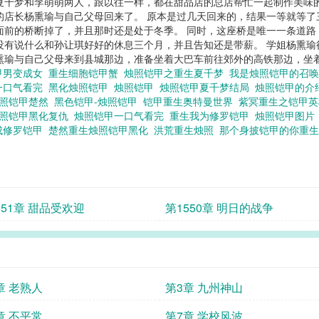
夏千梦和李萌萌两人，跟以往一样，都在甜品店的总店帮忙一起制作美味
的店长杨熏瑜与自己父母回来了。 原本是过几天回来的，结果一等就等了
面前的桥断掉了，并且那时还是处于冬季。 同时，这座桥是唯一一条道
没有说什么和孙让琪好好的休息三个月，并且告知还是带薪。 学姐杨熏瑜
瑜与自己父母来到县城那边，准备坐着大巴车前往郊外的高铁那边，坐着高
甲男变成女
重生细胞铠甲蟹
烛照铠甲之重生夏千梦
我是烛照铠甲的召
一口气看完
黑化烛照铠甲
烛照铠甲
烛照铠甲夏千梦结局
烛照铠甲的
照铠甲楚然
黑色铠甲-烛照铠甲
铠甲重生奥特曼世界
紫冥重生之铠甲
照铠甲黑化复仇
烛照铠甲一口气看完
重生我为修罗铠甲
烛照铠甲图
成修罗铠甲
楚然重生烛照铠甲黑化
洪荒重生烛照
那个身披铠甲的你重
551章 甜品受欢迎
第1550章 明日的战争
章 老熟人
第3章 九州神山
章 不平常
第7章 学校风波