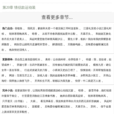
第20章 情侣款运动装
查看更多章节...
、
、
热门点击:
吞噬鱼
我死后，爹娘和夫君一个都没疯江寻时连道秋
江晏礼安然小说江晏礼时
、
、
、
、
、
候
朝来寒雨晚来风
暗香
从前不待春风慢祝如星许云毅
天幕尽头
和姐姐互换化
、
、
兽丹后大皇子柔美人
风起时爱意散尽林青风顾汐云
重生八零，爸妈！我自有我的荣耀姜老
、
、
、
、
师魏杳
鹤别空山踏明月孟谦荀宋雪诗
醉酒情思
天鹅奏鸣曲
后悔爱你穆斯澜沈清
、
、
欢
炮灰情史旧情人
、
、
更新榜单:
四合院之秦淮茹很旺夫
奥特：让你搞科研，你养怪兽？
特摄：我，贪欲者，欲
、
、
、
望成神！
穿越七零：古武中医嫁首长
没有修仙天赋的我只能重拾武道
横推九世：诸位
、
、
、
女帝一直在等我
行走武侠诸天的刀客
小师弟又把自己埋了
惊悚游戏：开局帮鬼怪做选
、
、
、
、
择
网游：无垠无尽之主
游戏入侵：我的血能毒杀异界神魔
乡野风流小医王
开局山
、
、
、
海经：我带族人御兽飞升
开局长生不死，谁都以为我无敌
快穿：中二病是万人迷
、
、
完本小说:
老婆拔我针管，让我给男助理煮醒酒汤程心怡陆沉宴
暗香
拨雪寻春，烧灯续昼
、
、
、
、
许曼珠于南尘
行至爱意消散处江言傅秦书雅
她来自星际最高监狱
朝来寒雨晚来风
、
、
、
只手遮天（出书版）
大祸
看见弹幕后，我送狗皇帝和白月光归西元辰轩苏婉婉
风起时
、
、
、
、
、
爱意散尽林青风顾汐云
甜蜜蜜
后悔爱你穆斯澜沈清欢
天幕尽头
异间
假千金遇
、
上真绿茶宋灵灵宋毅然