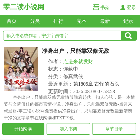
零二读小说网
书架
登录
首页
分类
排行
完本
最新
记录
净身出户，只能靠双修无敌
作者：
点进来就发财
状态：连载中
分类：修真武侠
最近更新：
第1805章 古怪的石头
更新时间：2026-08-08 07:58:58
净身出户，只能靠双修无敌情节跌宕起伏、扣人心弦，是一本情
节与文笔俱佳的都市言情小说，净身出户，只能靠双修无敌-点进来
就发财-零二读小说网免费提供净身出户，只能靠双修无敌最新清爽
干净的文字章节在线阅读和TXT下载。
开始阅读
加入书架
章节目录