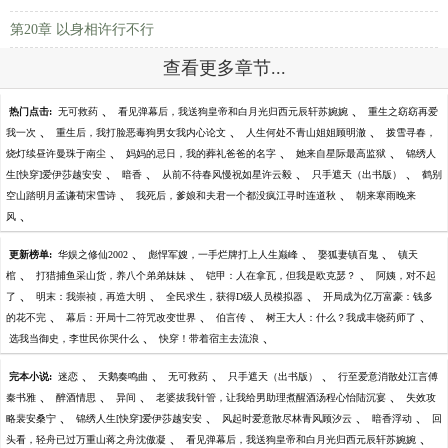
第20章 以身相许行不行
查看更多章节...
、
、
热门点击:
无可救药
看见弹幕后，我送狗皇帝和白月光归西元辰轩苏婉婉
重生之窈窈再爱
、
、
、
我一次
重生后，我打脸恶毒狗男女我内心论文
人生何处不青山姐姐顾明澈
拨雪寻春，
、
、
、
烧灯续昼许曼珠于南尘
妈妈的忌日，我的葬礼爸爸的名字
她来自星际最高监狱
锦绣人
、
、
、
、
生[快穿]爱伊莎越安安
暗香
从前不待春风慢祝如星许云毅
只手遮天（出书版）
鹤别
、
、
空山踏明月孟谦荀宋雪诗
我死后，爹娘和夫君一个都没疯江寻时连道秋
朝来寒雨晚来
、
风
、
、
、
更新榜单:
华娱之修仙2002
彪悍军嫂，一手烂牌打上人生巅峰
娶狐妻镇百鬼
镇天
、
、
、
棺
打猎捕鱼采山货，养八个弟弟妹妹
铠甲：人在拿瓦，但我是欧克瑟？
阿姨，对不起
、
、
、
了
明末：我崇祯，再造大明
全民求生，获得D级人员模拟器
开局成为亿万富豪：钱多
、
、
、
、
的花不完
幕后：开局十二符咒改变世界
伯言传
树王大人：什么？我成丰饶药师了
、
、
选我当御史，李世民你哭什么
快穿！带着宿主去流浪
、
、
、
、
完本小说:
迷恋
天鹅奏鸣曲
无可救药
只手遮天（出书版）
行至爱意消散处江言傅
、
、
、
、
秦书雅
醉酒情思
异间
老婆拔我针管，让我给男助理煮醒酒汤程心怡陆沉宴
失效攻
、
、
、
、
略裴安桑宁
锦绣人生[快穿]爱伊莎越安安
风起时爱意散尽林青风顾汐云
暗香浮动
回
、
、
头看，轻舟已过万重山蒋之舟沈傲凝
看见弹幕后，我送狗皇帝和白月光归西元辰轩苏婉婉