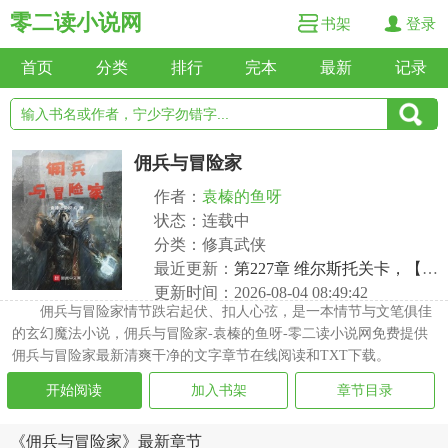
零二读小说网
书架
登录
首页
分类
排行
完本
最新
记录
佣兵与冒险家
作者：
袁榛的鱼呀
状态：连载中
分类：修真武侠
最近更新：
第227章 维尔斯托关卡，【眼珠泡酒】酒馆的大餐
更新时间：2026-08-04 08:49:42
佣兵与冒险家情节跌宕起伏、扣人心弦，是一本情节与文笔俱佳
的玄幻魔法小说，佣兵与冒险家-袁榛的鱼呀-零二读小说网免费提供
佣兵与冒险家最新清爽干净的文字章节在线阅读和TXT下载。
开始阅读
加入书架
章节目录
《佣兵与冒险家》最新章节