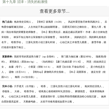
第十九章 沼泽－消失的粘液怪
查看更多章节...
、
、
、
热门点击:
炮灰情史旧情人
【骨科】玻璃房（1v2H）
风起时爱意散尽林青风顾汐云
后
、
、
、
悔爱你穆斯澜沈清欢
人生何处不青山姐姐顾明澈
旧爱泯灭程衍之柳欣欣
重生八零，爸
、
妈！我自有我的荣耀姜老师魏杳
【HL】重生黑化后，她逼总裁以死谢罪！ 作者：易小文林知意
、
、
、
宋宛秋
林深不知云海许云琛裴馥许云琛裴馥雪
味你而来
妈妈的忌日，我的葬礼爸爸的
、
、
、
、
名字
暗香浮动
江晏礼安然小说江晏礼时候
心似已灰之木项雪儿鹿鹿
拨雪寻春，烧
、
灯续昼许曼珠于南尘
、
、
更新榜单:
我把哥哥的黑道势力睡了（np 含骨科）
掌门要力挽狂澜（重生NPH)
隔夜雨(骨
、
、
、
科)
雾照路北（星际abo bg）
《岛屿潮信》【豪门先婚后爱 1V1 H】
阿意（前姐弟后父
、
、
、
、
女
血藤（母子）
小黄粱（强制 1v1 h）
画壁【女出轨 不做会死H】
是小狗也是主
、
、
、
、
人
遗物（古言1v1）
【哨向np】废物哨兵求生指南
【BL】花開眾枝
捷足先登（校
、
、
园1v2）
梅雨（1v2女出轨）
、
、
、
、
完本小说:
只手遮天（出书版）
暗香
江晏礼安然小说江晏礼时候
炮灰情史旧情人
、
、
、
、
、
吞噬鱼
大祸
暗香浮动
错将真心落梧桐宋时礼苏韵怡
醉酒情思
朝来寒雨晚来
、
、
、
风
心似已灰之木项雪儿鹿鹿
老婆拔我针管，让我给男助理煮醒酒汤程心怡陆沉宴
她来
、
、
、
自星际最高监狱
天鹅奏鸣曲
从前不待春风慢祝如星许云毅