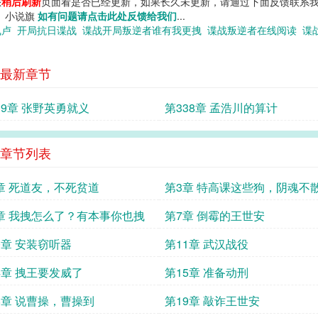
您
稍后刷新
页面看是否已经更新，如果长久未更新，请通过下面反馈联系我
！ 小说旗
如有问题请点击此处反馈给我们
...
飞卢
开局抗日谍战
谍战开局叛逆者谁有我更拽
谍战叛逆者在线阅读
谍
最新章节
39章 张野英勇就义
第338章 孟浩川的算计
章节列表
章 死道友，不死贫道
第3章 特高课这些狗，阴魂不
章 我拽怎么了？有本事你也拽
第7章 倒霉的王世安
0章 安装窃听器
第11章 武汉战役
4章 拽王要发威了
第15章 准备动刑
8章 说曹操，曹操到
第19章 敲诈王世安