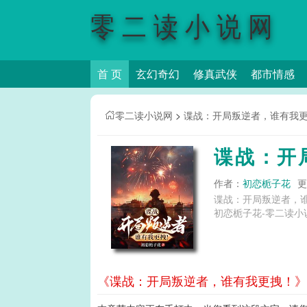
零二读小说网
首 页
玄幻奇幻
修真武侠
都市情感
零二读小说网
>
谍战：开局叛逆者，谁有我
谍战：开
作者：
初恋栀子花
更
谍战：开局叛逆者，
初恋栀子花-零二读小
《谍战：开局叛逆者，谁有我更拽！》第