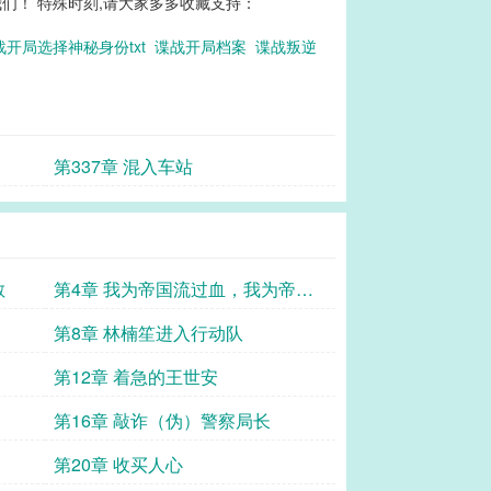
们！ 特殊时刻,请大家多多收藏支持：
战开局选择神秘身份txt
谍战开局档案
谍战叛逆
第337章 混入车站
散
第4章 我为帝国流过血，我为帝国
抗过枪，我为帝国立过功
第8章 林楠笙进入行动队
第12章 着急的王世安
第16章 敲诈（伪）警察局长
第20章 收买人心