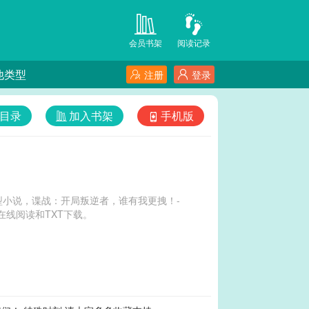
会员书架
阅读记录
他类型
注册
登录
目录
加入书架
手机版
小说，谍战：开局叛逆者，谁有我更拽！-
线阅读和TXT下载。