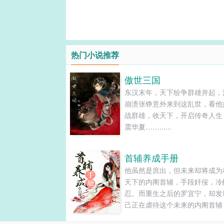
热门小说推荐
傲世三国
东汉末年，天下纷争群雄并起，
崩溃张铮意外来到这乱世，看他
战群雄，收天下，开启传奇人生
震华夏……......
首辅养成手册
他虽然是庶出，但未来却将成为
天下的内阁首辅，手段奸佞，冷
忍。而重生之后的罗宜宁，却发
己正在虐待这个未来的内阁首辅
今庶出不受宠的少年。即使他卑