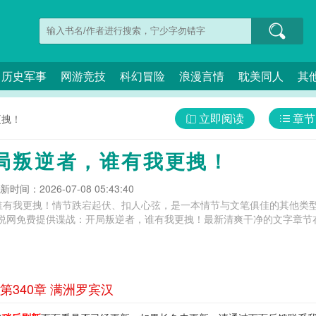
历史军事
网游竞技
科幻冒险
浪漫言情
耽美同人
其
立即阅读
章节
更拽！
局叛逆者，谁有我更拽！
新时间：2026-07-08 05:43:40
谁有我更拽！情节跌宕起伏、扣人心弦，是一本情节与文笔俱佳的其他类型
说网免费提供谍战：开局叛逆者，谁有我更拽！最新清爽干净的文字章节在
340章 满洲罗宾汉