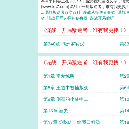
本章节内容正在手打中，当您看到这段文字，请
(www.ixs7.com)谍战：开局叛逆者，谁有我更拽
...
谍战叛逆者百度百科
谍战从叛逆者开始
谍战
者
谍战开局选择神秘身份
谍战开局偷听
《谍战：开局叛逆者，谁有我更拽！》
第340章 满洲罗宾汉
第3
《谍战：开局叛逆者，谁有我更拽！》
第1章 噩梦惊醒
第2
第5章 王道中被捕叛变
第6
第9章 倒霉的小林申二
第1
第13章 渔夫
第1
第17章 你吃肉，给我口鲜汤
第1