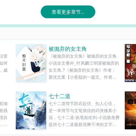
查看更多章节...
被抛弃的女主角
汉室
《被抛弃的女主角》被抛弃的女主角
如何
小说全文番外_叶风麟江明濯被抛弃的
，威
女主角,?《被抛弃的女主角》作者：
栗优文案【小悬疑的一篇文。作者发
疯发癫的x，周目循环，好感叠加】
【全文第一人称，非常狗血，古早
七十二道
梗，女主前期憋屈】我曾经是一个热
权倾
七十二道情节跌宕起伏、扣人心弦，
门但又极致狗血的恋爱游戏女主角。
酷残
是一本情节与文笔俱佳的武侠修真小
除了一张漂亮的脸，我简直一无是
现自
说，七十二道-执笔如仗剑-小说旗免费
处。我乖乖的待在豪宅里，做一个衣
，如
提供七十二道最新清爽干净的文字章
食无忧又被男主角们宠爱着的菟丝
微低
节在线阅读和TXT下载。...
花，十分满足。...