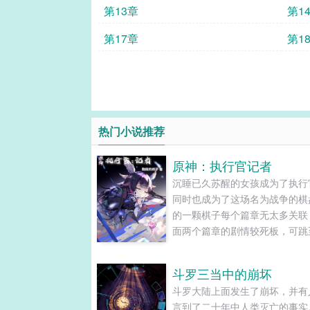
第13章
第1
第17章
第1
热门小说推荐
原神：执行官记者
沉睡已久苏醒的女孩成为了执行
同时也成为了这场名为战争的棋
的一颗棋子每个篇章无太多关联
面两个篇章的剧情较死板，可跳
三个篇章开始观看......
斗罗三当中的崩坏
斗罗大陆上面发生了崩坏，并有
言到了二十年中人类灭亡的事实