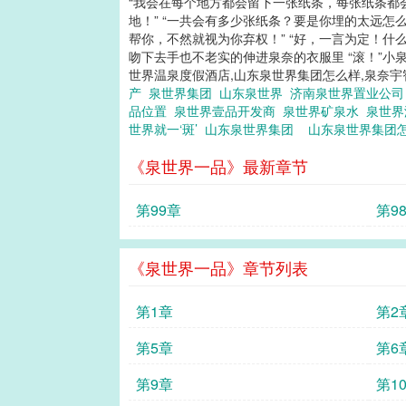
“我会在每个地方都会留下一张纸条，每张纸条都
地！” “一共会有多少张纸条？要是你埋的太远怎
帮你，不然就视为你弃权！” “好，一言为定！什
吻下去手也不老实的伸进泉奈的衣服里 “滚！”小泉
世界温泉度假酒店,山东泉世界集团怎么样,泉奈宇
产
泉世界集团
山东泉世界
济南泉世界置业公
品位置
泉世界壹品开发商
泉世界矿泉水
泉世
世界就一‘斑’
山东泉世界集团
山东泉世界集团
《泉世界一品》最新章节
第99章
第9
《泉世界一品》章节列表
第1章
第2
第5章
第6
第9章
第1