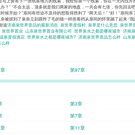
会写上留有下一张纸条地方的线索，我给你第一个线索，你在一天内找齐
么办？” “不会太远，顶多就是我们两家的地盘，一共会有七张，你先回
么时候开始？”扉间有些迫不及待的想取得胜利了 “两天后！” “好！”扉
奈被抓到了泉奈立刻跟炸了毛的猫一样捂着裆从扉间的怀里蹦了起来 “我好久都
智波
济南泉世界壹品的最新消息
泉世界度假村
泉界是什么意思
泉世界
司
泉世界置业
山东泉世界置业有限公司
世界泉水之都是哪座城市
济南
界温泉度假酒店
世界泉水之都是哪座城市?
济南泉世界壹品怎么样
山东
怎么样
8章
第97章
章
第3章
章
第7章
0章
第11章