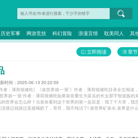
历史军事
网游竞技
科幻冒险
浪漫言情
耽美同人
其
立即阅读
章节
品
新时间：2025-06-13 20:22:59
》作者：薄荷很难吃》《泉世界就一‘斑’》作者：薄荷很难吃目录全文阅
世界就一‘斑’作者：薄荷很难吃如果泉奈重生为富岳的长女那宇智波族的
后的世界会怎么样？当泉奈看到这个世界的第一反应是：我了个大草，我
了，哥哥，我不纯洁了t 泉世界矿泉水,泉界是什么意思,泉世界温泉度假酒店,山东泉世界集团