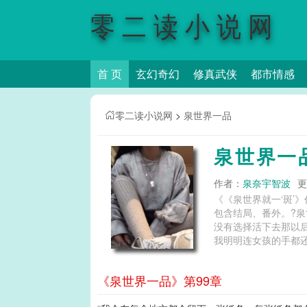
零二读小说网
首 页
玄幻奇幻
修真武侠
都市情感
零二读小说网
>
泉世界一品
泉世界一
作者：
泉奈宇智波
更
《《泉世界就一‘斑’
包含结局、番外。?泉
没有选择活下去那以
我明明连女孩的手都还没摸过就跳过直接喝奶
怎么样,泉奈宇智波
《泉世界一品》第99章