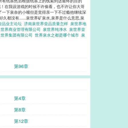
所有纸条然后根据纸条上的线索到达最终的目的
去吧！在我设游戏的时候不许偷看，也不许让你大哥
间亲了一下泉奈的小嘴但是觉得亲一下不过瘾他继续深
没有......泉世界矿泉水,泉界是什么意思,泉
壹品业主论坛
济南泉世界壹品质量怎样
泉世界地
泉世界商业管理有限公司
泉世界纯净水
泉世界壹
泉世界集团有限公司
世界泉水之都是哪个城市
泉
第96章
第4章
第8章
第12章