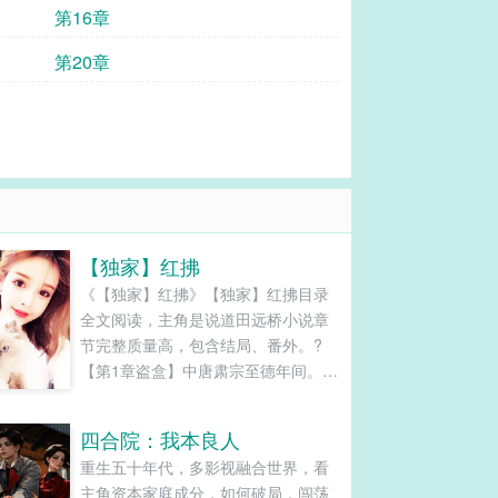
第16章
第20章
【独家】红拂
《【独家】红拂》【独家】红拂目录
全文阅读，主角是说道田远桥小说章
节完整质量高，包含结局、番外。?
【第1章盗盒】中唐肃宗至德年间。魏
州节度使田嗣真的宅邸。深夜，无星
无月，刁斗森严，提铃喝令的人，缭
四合院：我本良人
绕着四周，往来不绝，给人有一种如
重生五十年代，多影视融合世界，看
临大敌的惑觉。忽然，有一条纤小的
主角资本家庭成分，如何破局，闯荡