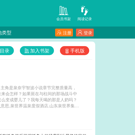
会员书架
阅读记录
他类型
注册
登录
目录
加入书架
手机版
读，主角是泉奈宇智波小说章节完整质量高，
未来会怎样？如果斑在与柱间的那场战斗中
怎么变成婴儿了？我每天喝的那是人奶吗？