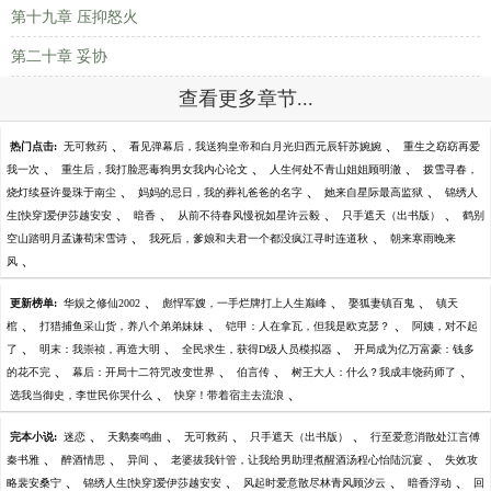
第十九章 压抑怒火
第二十章 妥协
查看更多章节...
、
、
热门点击:
无可救药
看见弹幕后，我送狗皇帝和白月光归西元辰轩苏婉婉
重生之窈窈再爱
、
、
、
我一次
重生后，我打脸恶毒狗男女我内心论文
人生何处不青山姐姐顾明澈
拨雪寻春，
、
、
、
烧灯续昼许曼珠于南尘
妈妈的忌日，我的葬礼爸爸的名字
她来自星际最高监狱
锦绣人
、
、
、
、
生[快穿]爱伊莎越安安
暗香
从前不待春风慢祝如星许云毅
只手遮天（出书版）
鹤别
、
、
空山踏明月孟谦荀宋雪诗
我死后，爹娘和夫君一个都没疯江寻时连道秋
朝来寒雨晚来
、
风
、
、
、
更新榜单:
华娱之修仙2002
彪悍军嫂，一手烂牌打上人生巅峰
娶狐妻镇百鬼
镇天
、
、
、
棺
打猎捕鱼采山货，养八个弟弟妹妹
铠甲：人在拿瓦，但我是欧克瑟？
阿姨，对不起
、
、
、
了
明末：我崇祯，再造大明
全民求生，获得D级人员模拟器
开局成为亿万富豪：钱多
、
、
、
、
的花不完
幕后：开局十二符咒改变世界
伯言传
树王大人：什么？我成丰饶药师了
、
、
选我当御史，李世民你哭什么
快穿！带着宿主去流浪
、
、
、
、
完本小说:
迷恋
天鹅奏鸣曲
无可救药
只手遮天（出书版）
行至爱意消散处江言傅
、
、
、
、
秦书雅
醉酒情思
异间
老婆拔我针管，让我给男助理煮醒酒汤程心怡陆沉宴
失效攻
、
、
、
、
略裴安桑宁
锦绣人生[快穿]爱伊莎越安安
风起时爱意散尽林青风顾汐云
暗香浮动
回