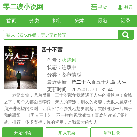
零二读小说网
书架
登录
首页
分类
排行
完本
最新
记录
四十不富
作者：
火烧风
状态：连载中
分类：都市情感
最近更新：
第二千六百五十九章 人生
更新时间：2025-01-27 11:35:44
老婆出轨，兄弟反目，三十岁那年我遭遇了人生的滑铁卢！金钱
之下，每个人都面目狰狞，亲人的背叛，朋友的贪婪，无数只魔掌将
我推进绝望的深渊，让我不得不挣扎地想要爬起，去触碰那一片属于
我的骄阳！ 《男人三十》，不一样的视觉盛筵！喜欢的读者记得打
赏、推荐，多多支持，你的肯定，是我最大的动力！
开始阅读
加入书架
章节目录