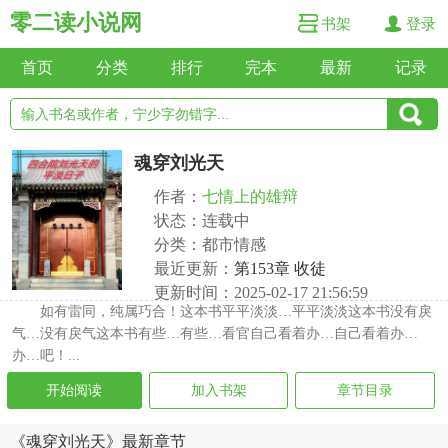
零二读小说网
书架
登录
首页
分类
排行
完本
最新
记录
魂穿刘光天
作者：
七情上的雄辩
状态：连载中
分类：都市情感
最近更新：
第153章 收徒
更新时间：2025-02-17 21:56:59
如有雷同，纯属巧合！这本书平平淡淡…平平淡淡这本书没有戾
气…没有戾气这本书有些…有些…看官自己看着办…自己看着办…
办…吧！...
开始阅读
加入书架
章节目录
《魂穿刘光天》最新章节