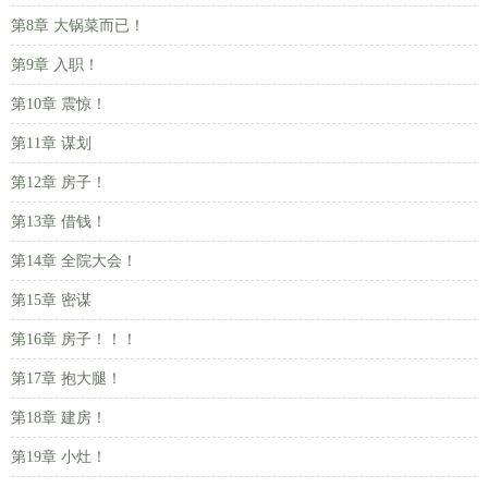
第8章 大锅菜而已！
第9章 入职！
第10章 震惊！
第11章 谋划
第12章 房子！
第13章 借钱！
第14章 全院大会！
第15章 密谋
第16章 房子！！！
第17章 抱大腿！
第18章 建房！
第19章 小灶！