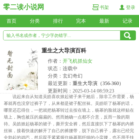
零二读小说网
书架
登录
首页
分类
排行
完本
最新
记录
重生之大导演百科
作者：
开飞机抓仙女
状态：连载中
分类：玄幻奇幻
最近更新：
重生大导演（356-360）
更新时间：2025-03-14 08:59:23
说起来自从知道吴皓喜欢掀起裙子来干她后，除非工作需要，杨
幂就再也没穿过裤子了，从来都是裙子配丝袜。吴皓听了杨幂的话，
哪里还忍得住，一把就把杨幂转过去按在墙上，杨幂的脸就这样贴在
墙上，胸也被压的扁扁的。然而她确一点都不介意，反而一脸的期
待。吴皓掀起杨幂的裙子，撕开安全裤，然后直接扒下了杨幂的内裤
丝袜，接着快速的解开了自己的裤腰带，脱下自己裤子，露出已经完
全勃起的鸡巴，然后双手紧紧握住杨幂那纤细的小蛮腰，也不用手扶