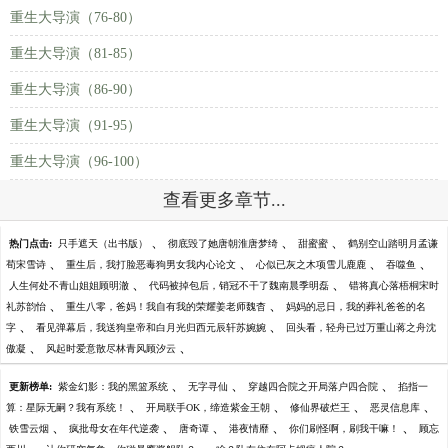
重生大导演（76-80）
重生大导演（81-85）
重生大导演（86-90）
重生大导演（91-95）
重生大导演（96-100）
查看更多章节...
、
、
、
热门点击:
只手遮天（出书版）
彻底毁了她唐朝淮唐梦绮
甜蜜蜜
鹤别空山踏明月孟谦
、
、
、
、
荀宋雪诗
重生后，我打脸恶毒狗男女我内心论文
心似已灰之木项雪儿鹿鹿
吞噬鱼
、
、
人生何处不青山姐姐顾明澈
代码被掉包后，销冠不干了魏南晨季明磊
错将真心落梧桐宋时
、
、
礼苏韵怡
重生八零，爸妈！我自有我的荣耀姜老师魏杳
妈妈的忌日，我的葬礼爸爸的名
、
、
字
看见弹幕后，我送狗皇帝和白月光归西元辰轩苏婉婉
回头看，轻舟已过万重山蒋之舟沈
、
、
傲凝
风起时爱意散尽林青风顾汐云
、
、
、
更新榜单:
紫金幻影：我的黑篮系统
无字寻仙
穿越四合院之开局落户四合院
掐指一
、
、
、
、
算：星际无嗣？我有系统！
开局联手OK，缔造紫金王朝
修仙界破烂王
恶灵信息库
、
、
、
、
、
铁雪云烟
疯批母女在年代逆袭
唐奇谭
港夜情靡
你们刷怪啊，刷我干嘛！
顾忘