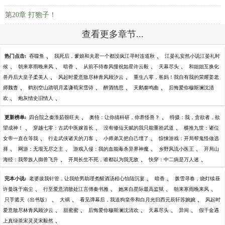
第20章 打狍子！
查看更多章节...
、
、
热门点击:
吞噬鱼
我死后，爹娘和夫君一个都没疯江寻时连道秋
江晏礼安然小说江晏礼时
、
、
、
、
、
候
朝来寒雨晚来风
暗香
从前不待春风慢祝如星许云毅
天幕尽头
和姐姐互换化
、
、
兽丹后大皇子柔美人
风起时爱意散尽林青风顾汐云
重生八零，爸妈！我自有我的荣耀姜老
、
、
、
、
师魏杳
鹤别空山踏明月孟谦荀宋雪诗
醉酒情思
天鹅奏鸣曲
后悔爱你穆斯澜沈清
、
、
欢
炮灰情史旧情人
、
、
更新榜单:
四合院之秦淮茹很旺夫
奥特：让你搞科研，你养怪兽？
特摄：我，贪欲者，欲
、
、
、
望成神！
穿越七零：古武中医嫁首长
没有修仙天赋的我只能重拾武道
横推九世：诸位
、
、
、
女帝一直在等我
行走武侠诸天的刀客
小师弟又把自己埋了
惊悚游戏：开局帮鬼怪做选
、
、
、
、
择
网游：无垠无尽之主
游戏入侵：我的血能毒杀异界神魔
乡野风流小医王
开局山
、
、
、
海经：我带族人御兽飞升
开局长生不死，谁都以为我无敌
快穿：中二病是万人迷
、
、
完本小说:
老婆拔我针管，让我给男助理煮醒酒汤程心怡陆沉宴
暗香
拨雪寻春，烧灯续昼
、
、
、
、
许曼珠于南尘
行至爱意消散处江言傅秦书雅
她来自星际最高监狱
朝来寒雨晚来风
、
、
、
只手遮天（出书版）
大祸
看见弹幕后，我送狗皇帝和白月光归西元辰轩苏婉婉
风起时
、
、
、
、
、
爱意散尽林青风顾汐云
甜蜜蜜
后悔爱你穆斯澜沈清欢
天幕尽头
异间
假千金遇
、
上真绿茶宋灵灵宋毅然