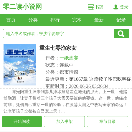
零二读小说网
书架
登录
首页
分类
排行
完本
最新
记录
重生七零渔家女
作者：
一纸虚妄
状态：连载中
分类：都市情感
最近更新：
第1067章 这瘪犊子哑巴吃秤砣
更新时间：2026-06-26 03:26:34
陈光阳重生归来到妻儿掉冰窟窿差点淹死的那天。上一世，他赌
博酗酒，让妻子带着三个孩子大雪天要饭供他耍钱。这一世，他痛改
前非，凭借自己重活一世的经验，在激荡大潮之中改写全家的命运！
让老婆孩子全都被自己宠上天！...
开始阅读
加入书架
章节目录