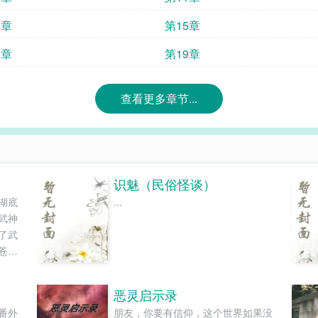
4章
第15章
8章
第19章
查看更多章节...
识魅（民俗怪谈）
湖底
...
武神
了武
苍
，期
恶灵启示录
番外_
朋友，你要有信仰，这个世界如果没