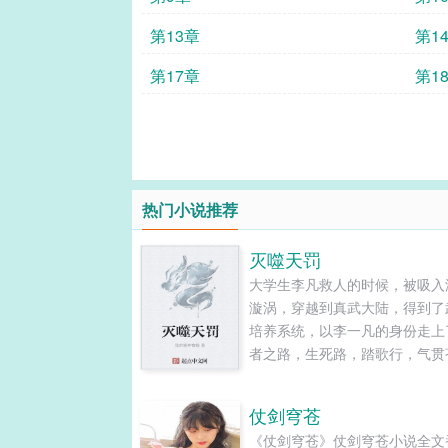
第13章
第1
第17章
第1
热门小说推荐
灭噬天罚
大学生李凡救人的时候，被吸入
漩涡，穿越到真武大陆，得到了
培养系统，以李一凡的身份走上
者之路，生死路，踏歌行，气贯
穹，兄弟情，儿女情，武道传奇
待去征服大家。......
仗剑穹苍
《仗剑穹苍》仗剑穹苍小说全文