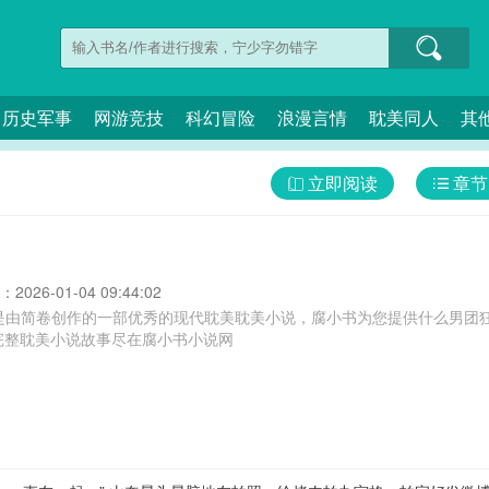
历史军事
网游竞技
科幻冒险
浪漫言情
耽美同人
其
立即阅读
章节
026-01-04 09:44:02
是由简卷创作的一部优秀的现代耽美耽美小说，腐小书为您提供什么男团狂
完整耽美小说故事尽在腐小书小说网