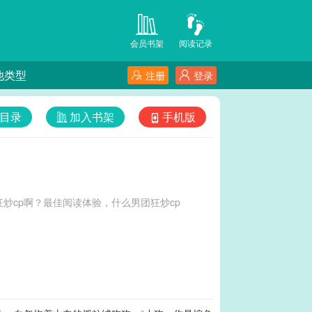
会员书架
阅读记录
他类型
注册
登录
目录
加入书架
手机版
炒cp啊？最佳阅读体验，什么男团狂炒cp