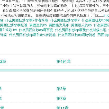
，一直在一起。” 山奈晕头晕脑地在拍照，给烤肉拍九宫格，拍完好发微博
” 小狗：我不是真的人，可你也不是真的狗啊！！ 团综其实挺长的，三个
。 看到白叙和洛鸾微的房间还是那个死样子，还因为这些年他俩自己使劲
地互相拥抱道别。 白叙的脑袋都快把山奈的胸肌钻漏了：“我......
什
情包
什么男团狂炒cp啊?作者简卷
什么男团狂炒cp啊?
什么男团狂炒cp
男团狂炒cp啊是谁
男团里的cp
男团能火几年
男团最火的cp
什么男团狂
? 简卷 txt
什么男团狂炒cp啊百度
什么男团狂炒cp啊受什么时候出场
无弹窗
什么男团狂炒cp啊?txt作者简卷
什么男团狂炒cp啊by简卷
男团to
92章
第491章
章
第3章
章
第7章
0章
第11章