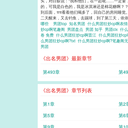
头，对白叙说：“我和他们，在一起呢……一定要
的，可我是白色的，我是冰淇淋还是棉花糖啊？？
到后面，ππ看着他们喝多了，回自己的房间睡觉
二天醒来，又去钓鱼，去踢球，到了第三天，依依不舍
哪些
男团top
知名男团
什么男团狂炒cp啊表
炒cp啊笔趣阁
男团盘点
男团 知乎
男团cix
什么
卷 免费
什么男团狂炒cp啊晋江
什么男团狂炒cp啊
么男团狂炒cp啊?txt
什么男团狂炒cp啊?笔趣阁
男团
《出名男团》最新章节
第493章
第4
《出名男团》章节列表
第1章
第2
第5章
第6
第9章
第1