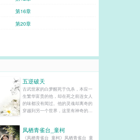
第16章
第20章
五逆破天
古武世家的白梦醒死于仇杀，本应一
生繁华富贵的他，却在死之前连女人
的味都没有闻过。他的灵魂却离奇的
穿越到另一个世界，这里有神奇的魔
法，有缤纷多彩的斗气，他们有不同
的发色，不同的眼眸，却都有着...
凤栖青雀台_童柯
《凤栖青雀台_童柯》凤栖青雀台_童