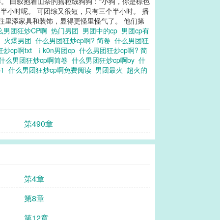
。 白叙抱着山奈的摇粒绒狗狗：“小狗，你是棕色
半小时呢。 可团综又很短，只有三个半小时。 播
往里添家具和装饰，显得更怪里怪气了。 他们第
么男团狂炒CP啊
热门男团
男团中的cp
男团cp有
啊
火爆男团
什么男团狂炒cp啊? 简卷
什么男团狂
炒cp啊txt
ⅰk0n男团cp
什么男团狂炒cp啊? 简
什么男团狂炒cp啊简卷
什么男团狂炒cp啊by
什
p1
什么男团狂炒cp啊免费阅读
男团最火
超火的
第490章
第4章
第8章
第12章