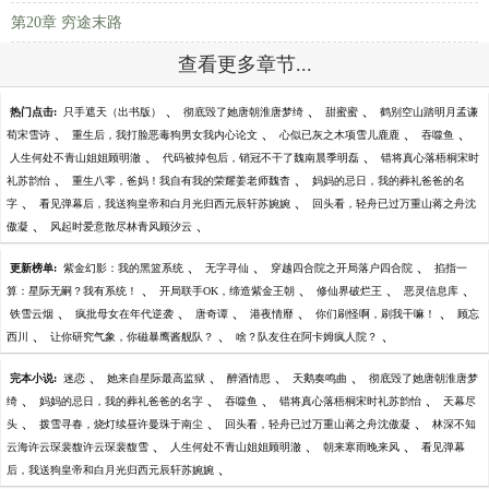
第20章 穷途末路
查看更多章节...
、
、
、
热门点击:
只手遮天（出书版）
彻底毁了她唐朝淮唐梦绮
甜蜜蜜
鹤别空山踏明月孟谦
、
、
、
、
荀宋雪诗
重生后，我打脸恶毒狗男女我内心论文
心似已灰之木项雪儿鹿鹿
吞噬鱼
、
、
人生何处不青山姐姐顾明澈
代码被掉包后，销冠不干了魏南晨季明磊
错将真心落梧桐宋时
、
、
礼苏韵怡
重生八零，爸妈！我自有我的荣耀姜老师魏杳
妈妈的忌日，我的葬礼爸爸的名
、
、
字
看见弹幕后，我送狗皇帝和白月光归西元辰轩苏婉婉
回头看，轻舟已过万重山蒋之舟沈
、
、
傲凝
风起时爱意散尽林青风顾汐云
、
、
、
更新榜单:
紫金幻影：我的黑篮系统
无字寻仙
穿越四合院之开局落户四合院
掐指一
、
、
、
、
算：星际无嗣？我有系统！
开局联手OK，缔造紫金王朝
修仙界破烂王
恶灵信息库
、
、
、
、
、
铁雪云烟
疯批母女在年代逆袭
唐奇谭
港夜情靡
你们刷怪啊，刷我干嘛！
顾忘
、
、
、
西川
让你研究气象，你磁暴鹰酱舰队？
啥？队友住在阿卡姆疯人院？
、
、
、
、
完本小说:
迷恋
她来自星际最高监狱
醉酒情思
天鹅奏鸣曲
彻底毁了她唐朝淮唐梦
、
、
、
、
绮
妈妈的忌日，我的葬礼爸爸的名字
吞噬鱼
错将真心落梧桐宋时礼苏韵怡
天幕尽
、
、
、
头
拨雪寻春，烧灯续昼许曼珠于南尘
回头看，轻舟已过万重山蒋之舟沈傲凝
林深不知
、
、
、
云海许云琛裴馥许云琛裴馥雪
人生何处不青山姐姐顾明澈
朝来寒雨晚来风
看见弹幕
、
后，我送狗皇帝和白月光归西元辰轩苏婉婉