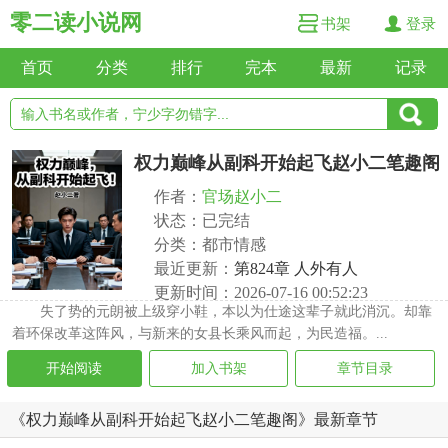
零二读小说网
书架
登录
首页
分类
排行
完本
最新
记录
权力巅峰从副科开始起飞赵小二笔趣阁
作者：
官场赵小二
状态：已完结
分类：都市情感
最近更新：
第824章 人外有人
更新时间：2026-07-16 00:52:23
失了势的元朗被上级穿小鞋，本以为仕途这辈子就此消沉。却靠
着环保改革这阵风，与新来的女县长乘风而起，为民造福。...
开始阅读
加入书架
章节目录
《权力巅峰从副科开始起飞赵小二笔趣阁》最新章节