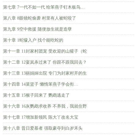
第七章 7一代不如一代 给笨燕子钉木板鸟…
第八章 8眼镜蛇偷袭 村里有人被蛇咬了
第九章 9空中救援 随便放生就是造孽
第十章 1蛇獴入户 找个能吃蛇的
第十一章 11封家村团宠 受欢迎的山獾子（蛇
第十二章 12宴岚杀过来了 你跟不跟我回去？
第十三章 13丽娟婶出院 专门为封家村开的生
第十四章 14菜篮子 懒惰笨燕子学会衔…
第十五章 15猴子回来了 鹦鹉逃走了
第十六章 16灰鹦鹉求收养 不养我，我就住野
第十七章 17增加新领民 陈大丫改名大宝
第十八章 昔日爱慕者 强取豪夺到白岁禾头