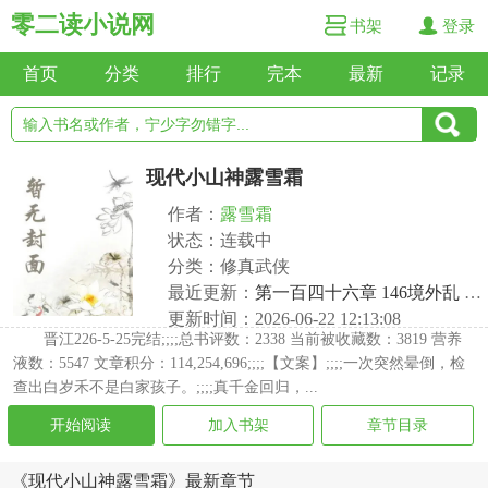
零二读小说网
书架
登录
首页
分类
排行
完本
最新
记录
现代小山神露雪霜
作者：
露雪霜
状态：连载中
分类：修真武侠
最近更新：
第一百四十六章 146境外乱 末世初现端倪
更新时间：2026-06-22 12:13:08
晋江226-5-25完结;;;;总书评数：2338 当前被收藏数：3819 营养
液数：5547 文章积分：114,254,696;;;;【文案】;;;;一次突然晕倒，检
查出白岁禾不是白家孩子。;;;;真千金回归，...
开始阅读
加入书架
章节目录
《现代小山神露雪霜》最新章节