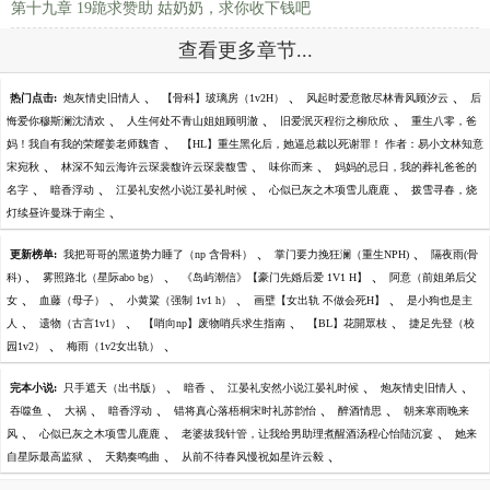
第十九章 19跪求赞助 姑奶奶，求你收下钱吧
查看更多章节...
、
、
、
热门点击:
炮灰情史旧情人
【骨科】玻璃房（1v2H）
风起时爱意散尽林青风顾汐云
后
、
、
、
悔爱你穆斯澜沈清欢
人生何处不青山姐姐顾明澈
旧爱泯灭程衍之柳欣欣
重生八零，爸
、
妈！我自有我的荣耀姜老师魏杳
【HL】重生黑化后，她逼总裁以死谢罪！ 作者：易小文林知意
、
、
、
宋宛秋
林深不知云海许云琛裴馥许云琛裴馥雪
味你而来
妈妈的忌日，我的葬礼爸爸的
、
、
、
、
名字
暗香浮动
江晏礼安然小说江晏礼时候
心似已灰之木项雪儿鹿鹿
拨雪寻春，烧
、
灯续昼许曼珠于南尘
、
、
更新榜单:
我把哥哥的黑道势力睡了（np 含骨科）
掌门要力挽狂澜（重生NPH)
隔夜雨(骨
、
、
、
科)
雾照路北（星际abo bg）
《岛屿潮信》【豪门先婚后爱 1V1 H】
阿意（前姐弟后父
、
、
、
、
女
血藤（母子）
小黄粱（强制 1v1 h）
画壁【女出轨 不做会死H】
是小狗也是主
、
、
、
、
人
遗物（古言1v1）
【哨向np】废物哨兵求生指南
【BL】花開眾枝
捷足先登（校
、
、
园1v2）
梅雨（1v2女出轨）
、
、
、
、
完本小说:
只手遮天（出书版）
暗香
江晏礼安然小说江晏礼时候
炮灰情史旧情人
、
、
、
、
、
吞噬鱼
大祸
暗香浮动
错将真心落梧桐宋时礼苏韵怡
醉酒情思
朝来寒雨晚来
、
、
、
风
心似已灰之木项雪儿鹿鹿
老婆拔我针管，让我给男助理煮醒酒汤程心怡陆沉宴
她来
、
、
、
自星际最高监狱
天鹅奏鸣曲
从前不待春风慢祝如星许云毅