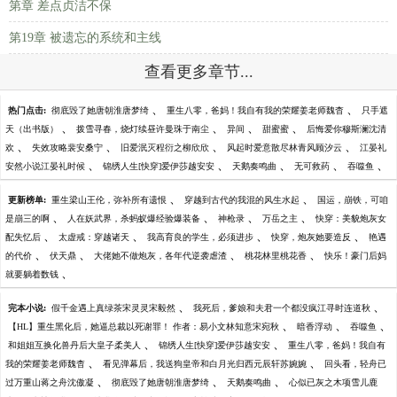
第章 差点贞洁不保
第19章 被遗忘的系统和主线
查看更多章节...
、
、
热门点击:
彻底毁了她唐朝淮唐梦绮
重生八零，爸妈！我自有我的荣耀姜老师魏杳
只手遮
、
、
、
、
天（出书版）
拨雪寻春，烧灯续昼许曼珠于南尘
异间
甜蜜蜜
后悔爱你穆斯澜沈清
、
、
、
、
欢
失效攻略裴安桑宁
旧爱泯灭程衍之柳欣欣
风起时爱意散尽林青风顾汐云
江晏礼
、
、
、
、
、
安然小说江晏礼时候
锦绣人生[快穿]爱伊莎越安安
天鹅奏鸣曲
无可救药
吞噬鱼
、
、
更新榜单:
重生梁山王伦，弥补所有遗恨
穿越到古代的我混的风生水起
国运，崩铁，可咱
、
、
、
、
是崩三的啊
人在妖武界，杀蚂蚁爆经验爆装备
神枪录
万岳之主
快穿：美貌炮灰女
、
、
、
、
配失忆后
太虚戒：穿越诸天
我高育良的学生，必须进步
快穿，炮灰她要造反
艳遇
、
、
、
、
的代价
伏天鼎
大佬她不做炮灰，各年代逆袭虐渣
桃花林里桃花香
快乐！豪门后妈
、
就要躺着数钱
、
、
完本小说:
假千金遇上真绿茶宋灵灵宋毅然
我死后，爹娘和夫君一个都没疯江寻时连道秋
、
、
、
【HL】重生黑化后，她逼总裁以死谢罪！ 作者：易小文林知意宋宛秋
暗香浮动
吞噬鱼
、
、
和姐姐互换化兽丹后大皇子柔美人
锦绣人生[快穿]爱伊莎越安安
重生八零，爸妈！我自有
、
、
我的荣耀姜老师魏杳
看见弹幕后，我送狗皇帝和白月光归西元辰轩苏婉婉
回头看，轻舟已
、
、
、
过万重山蒋之舟沈傲凝
彻底毁了她唐朝淮唐梦绮
天鹅奏鸣曲
心似已灰之木项雪儿鹿