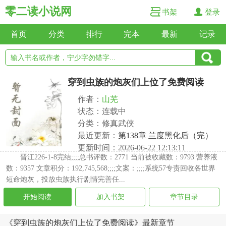
零二读小说网
书架
登录
首页
分类
排行
完本
最新
记录
穿到虫族的炮灰们上位了免费阅读
作者：
山芜
状态：连载中
分类：修真武侠
最近更新：
第138章 兰度黑化后（完）
更新时间：2026-06-22 12:13:11
晋江226-1-8完结;;;;总书评数：2771 当前被收藏数：9793 营养液
数：9357 文章积分：192,745,568;;;;文案：;;;;系统57专责回收各世界
短命炮灰，投放虫族执行剧情完善任...
开始阅读
加入书架
章节目录
《穿到虫族的炮灰们上位了免费阅读》最新章节