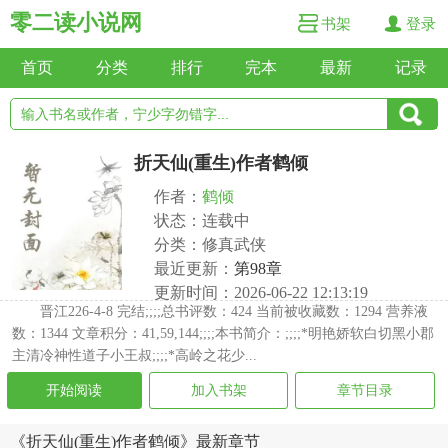
零二读小说网
书架
登录
首页
分类
排行
完本
最新
记录
折天仙(重生)作者鹤倾
作者：
鹤倾
状态：连载中
分类：修真武侠
最近更新：
第98章
更新时间：2026-06-22 12:13:19
晋江226-4-8 完结;;;;总书评数：424 当前被收藏数：1294 营养液
数：1344 文章积分：41,59,144;;;;本书简介：;;;;*明艳娇软白切黑小郡
主清冷神性道子小王叔;;;;*高岭之花少...
开始阅读
加入书架
章节目录
《折天仙(重生)作者鹤倾》最新章节