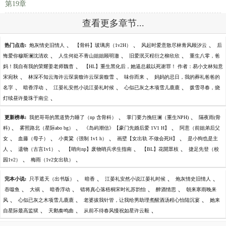
第19章
查看更多章节...
、
、
、
热门点击:
炮灰情史旧情人
【骨科】玻璃房（1v2H）
风起时爱意散尽林青风顾汐云
后
、
、
、
悔爱你穆斯澜沈清欢
人生何处不青山姐姐顾明澈
旧爱泯灭程衍之柳欣欣
重生八零，爸
、
妈！我自有我的荣耀姜老师魏杳
【HL】重生黑化后，她逼总裁以死谢罪！ 作者：易小文林知意
、
、
、
宋宛秋
林深不知云海许云琛裴馥许云琛裴馥雪
味你而来
妈妈的忌日，我的葬礼爸爸的
、
、
、
、
名字
暗香浮动
江晏礼安然小说江晏礼时候
心似已灰之木项雪儿鹿鹿
拨雪寻春，烧
、
灯续昼许曼珠于南尘
、
、
更新榜单:
我把哥哥的黑道势力睡了（np 含骨科）
掌门要力挽狂澜（重生NPH)
隔夜雨(骨
、
、
、
科)
雾照路北（星际abo bg）
《岛屿潮信》【豪门先婚后爱 1V1 H】
阿意（前姐弟后父
、
、
、
、
女
血藤（母子）
小黄粱（强制 1v1 h）
画壁【女出轨 不做会死H】
是小狗也是主
、
、
、
、
人
遗物（古言1v1）
【哨向np】废物哨兵求生指南
【BL】花開眾枝
捷足先登（校
、
、
园1v2）
梅雨（1v2女出轨）
、
、
、
、
完本小说:
只手遮天（出书版）
暗香
江晏礼安然小说江晏礼时候
炮灰情史旧情人
、
、
、
、
、
吞噬鱼
大祸
暗香浮动
错将真心落梧桐宋时礼苏韵怡
醉酒情思
朝来寒雨晚来
、
、
、
风
心似已灰之木项雪儿鹿鹿
老婆拔我针管，让我给男助理煮醒酒汤程心怡陆沉宴
她来
、
、
、
自星际最高监狱
天鹅奏鸣曲
从前不待春风慢祝如星许云毅