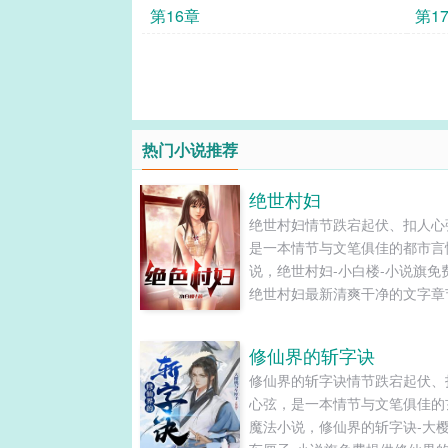
第16章
第1
热门小说推荐
绝世村妇
绝世村妇情节跌宕起伏、扣人心
是一本情节与文笔俱佳的都市言
说，绝世村妇-小白楼-小说旗免
绝世村妇最新清爽干净的文字章
线阅读和TXT下载。...
修仙界的斩字诀
修仙界的斩字诀情节跌宕起伏、
心弦，是一本情节与文笔俱佳的
魔法小说，修仙界的斩字诀-大