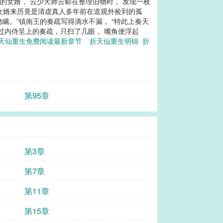
的女婿， 云少天师云郗在整理旧物时， 发现一枚
这女婿来历竟是清虚真人多年前在道观外捡到的孤
瞒。”镇南王的奏疏写得滴水不漏， “特此上奏天
接过内侍呈上的奏疏，只扫了几眼， 嘴角便浮起
天仙重生免费阅读最新章节
折天仙重生明锦
折
第95章
第3章
第7章
第11章
第15章