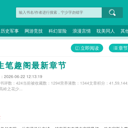
历史军事
网游竞技
科幻冒险
浪漫言情
耽美同人
其
立即阅读
章节
生笔趣阁最新章节
026-06-22 12:13:19
;;总书评数：424当前被收藏数：1294营养液数：1344文章积分：41,59,14
高岭之花少...
章