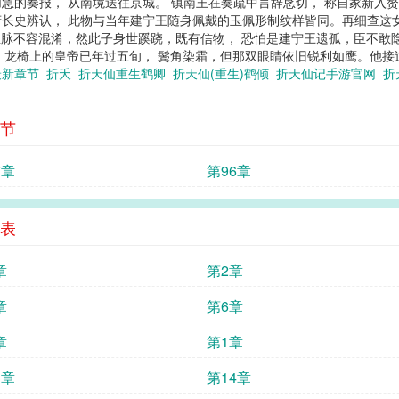
急的奏报， 从南境送往京城。 镇南王在奏疏中言辞恳切， 称自家新入赘
王府长史辨认， 此物与当年建宁王随身佩戴的玉佩形制纹样皆同。再细查
血脉不容混淆，然此子身世蹊跷，既有信物， 恐怕是建宁王遗孤，臣不敢隐
。 龙椅上的皇帝已年过五旬， 鬓角染霜，但那双眼睛依旧锐利如鹰。他
最新章节
折夭
折天仙重生鹤卿
折天仙(重生)鹤倾
折天仙记手游官网
折
节
7章
第96章
表
章
第2章
章
第6章
章
第1章
3章
第14章