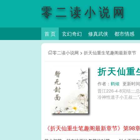
零二读小说网
首 页
玄幻奇幻
修真武侠
都市情感
零二读小说网
>
折天仙重生笔趣阁最新章节
折天仙重
作者：
鹤倾
更新时间：2
晋江226-4-8完结;;
冷神性道子小王叔;;;;*
《折天仙重生笔趣阁最新章节》第98