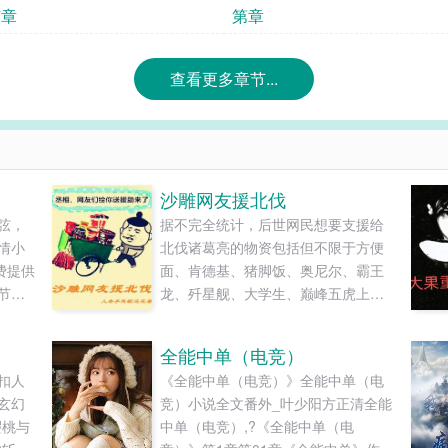
7章
第章
查看更多章节...
沙雕网友援北伐
弦，
据不完全统计，后世网民想要支援给
情小
北伐诸葛亮的物资包括但不限于方便
费提供
面、肯德基、猪脚饭、奥尼尔、霸王
节在
龙、歼星舰、大学生、巅峰五虎上
将、孙悟空、李世民、一百把重机枪
和子弹、东风、海底捞、辣条——背
全能中单（电竞）
靠蛋疼星人的沙雕网友：“让隔壁棒子
扣人
《全能中单（电竞）》全能中单（电
看到还以为我们支援不起呢!每种来一
玄幻
竞）小说全文番外_叶少阳方正清全能
套！”......
樱桃与
中单（电竞）,?《全能中单（电