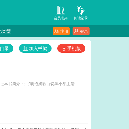
会员书架
阅读记录
他类型
注册
登录
目录
加入书架
手机版
4;;;;本书简介：;;;;*明艳娇软白切黑小郡主清