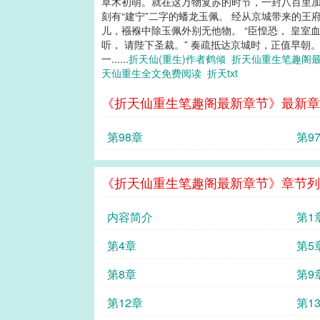
草木初萌。就在这万物复苏的时节，一封八百里加
刻有“建宁”二字的蟠龙玉佩。 经从京城带来的
儿，襁褓中除玉佩外别无他物。 “臣惶恐， 皇室
听， 请陛下圣裁。” 奏疏抵达京城时，正值早朝
一......
折天仙(重生)作者鹤倾
折天仙重生笔趣阁
天仙重生全文免费阅读
折天txt
《折天仙重生笔趣阁最新章节》最新章
第98章
第9
《折天仙重生笔趣阁最新章节》章节列
内容简介
第1
第4章
第5
第8章
第9
第12章
第1