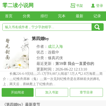
零二读小说网
书架
登录
首页
分类
排行
完本
最新
记录
第四婚by
作者：
成江入海
状态：连载中
分类：修真武侠
最近更新：
第59章 我会一直爱你的
更新时间：2026-06-22 12:13:10
长佩226-6-9完结;;;;25.1万字8,887人阅读7.5万人气2.8万海星;;;;简
介：;;;;纪惟舟席林（鬼）;;;;第一次见到纪惟舟是在席林前夫的葬礼
上，两天后，席林爬上了纪惟舟的...
开始阅读
加入书架
章节目录
《第四婚by》最新章节