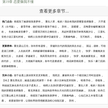
第19章 恋爱脑我不懂
查看更多章节...
、
、
热门点击:
彻底毁了她唐朝淮唐梦绮
重生八零，爸妈！我自有我的荣耀姜老师魏杳
只手遮
、
、
、
、
天（出书版）
拨雪寻春，烧灯续昼许曼珠于南尘
异间
甜蜜蜜
后悔爱你穆斯澜沈清
、
、
、
、
欢
失效攻略裴安桑宁
旧爱泯灭程衍之柳欣欣
风起时爱意散尽林青风顾汐云
江晏礼
、
、
、
、
、
安然小说江晏礼时候
锦绣人生[快穿]爱伊莎越安安
天鹅奏鸣曲
无可救药
吞噬鱼
、
、
更新榜单:
重生梁山王伦，弥补所有遗恨
穿越到古代的我混的风生水起
国运，崩铁，可咱
、
、
、
、
是崩三的啊
人在妖武界，杀蚂蚁爆经验爆装备
神枪录
万岳之主
快穿：美貌炮灰女
、
、
、
、
配失忆后
太虚戒：穿越诸天
我高育良的学生，必须进步
快穿，炮灰她要造反
艳遇
、
、
、
、
的代价
伏天鼎
大佬她不做炮灰，各年代逆袭虐渣
桃花林里桃花香
快乐！豪门后妈
、
就要躺着数钱
、
、
完本小说:
假千金遇上真绿茶宋灵灵宋毅然
我死后，爹娘和夫君一个都没疯江寻时连道秋
、
、
、
【HL】重生黑化后，她逼总裁以死谢罪！ 作者：易小文林知意宋宛秋
暗香浮动
吞噬鱼
、
、
和姐姐互换化兽丹后大皇子柔美人
锦绣人生[快穿]爱伊莎越安安
重生八零，爸妈！我自有
、
、
我的荣耀姜老师魏杳
看见弹幕后，我送狗皇帝和白月光归西元辰轩苏婉婉
回头看，轻舟已
、
、
、
过万重山蒋之舟沈傲凝
彻底毁了她唐朝淮唐梦绮
天鹅奏鸣曲
心似已灰之木项雪儿鹿
、
、
、
鹿
老婆拔我针管，让我给男助理煮醒酒汤程心怡陆沉宴
异间