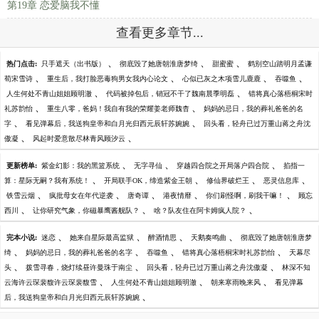
第19章 恋爱脑我不懂
查看更多章节...
、
、
、
热门点击:
只手遮天（出书版）
彻底毁了她唐朝淮唐梦绮
甜蜜蜜
鹤别空山踏明月孟谦
、
、
、
、
荀宋雪诗
重生后，我打脸恶毒狗男女我内心论文
心似已灰之木项雪儿鹿鹿
吞噬鱼
、
、
人生何处不青山姐姐顾明澈
代码被掉包后，销冠不干了魏南晨季明磊
错将真心落梧桐宋时
、
、
礼苏韵怡
重生八零，爸妈！我自有我的荣耀姜老师魏杳
妈妈的忌日，我的葬礼爸爸的名
、
、
字
看见弹幕后，我送狗皇帝和白月光归西元辰轩苏婉婉
回头看，轻舟已过万重山蒋之舟沈
、
、
傲凝
风起时爱意散尽林青风顾汐云
、
、
、
更新榜单:
紫金幻影：我的黑篮系统
无字寻仙
穿越四合院之开局落户四合院
掐指一
、
、
、
、
算：星际无嗣？我有系统！
开局联手OK，缔造紫金王朝
修仙界破烂王
恶灵信息库
、
、
、
、
、
铁雪云烟
疯批母女在年代逆袭
唐奇谭
港夜情靡
你们刷怪啊，刷我干嘛！
顾忘
、
、
、
西川
让你研究气象，你磁暴鹰酱舰队？
啥？队友住在阿卡姆疯人院？
、
、
、
、
完本小说:
迷恋
她来自星际最高监狱
醉酒情思
天鹅奏鸣曲
彻底毁了她唐朝淮唐梦
、
、
、
、
绮
妈妈的忌日，我的葬礼爸爸的名字
吞噬鱼
错将真心落梧桐宋时礼苏韵怡
天幕尽
、
、
、
头
拨雪寻春，烧灯续昼许曼珠于南尘
回头看，轻舟已过万重山蒋之舟沈傲凝
林深不知
、
、
、
云海许云琛裴馥许云琛裴馥雪
人生何处不青山姐姐顾明澈
朝来寒雨晚来风
看见弹幕
、
后，我送狗皇帝和白月光归西元辰轩苏婉婉