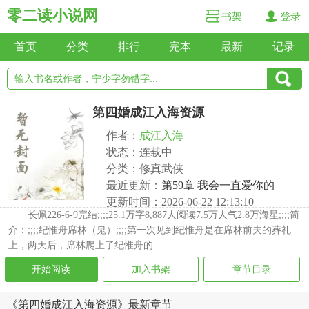
零二读小说网
书架
登录
首页
分类
排行
完本
最新
记录
第四婚成江入海资源
作者：
成江入海
状态：连载中
分类：修真武侠
最近更新：
第59章 我会一直爱你的
更新时间：2026-06-22 12:13:10
长佩226-6-9完结;;;;25.1万字8,887人阅读7.5万人气2.8万海星;;;;简
介：;;;;纪惟舟席林（鬼）;;;;第一次见到纪惟舟是在席林前夫的葬礼
上，两天后，席林爬上了纪惟舟的...
开始阅读
加入书架
章节目录
《第四婚成江入海资源》最新章节