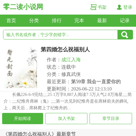
零二读小说网
书架
登录
首页
分类
排行
完本
最新
记录
第四婚怎么祝福别人
作者：
成江入海
状态：连载中
分类：修真武侠
最近更新：
第59章 我会一直爱你的
更新时间：2026-06-22 12:13:10
长佩226-6-9完结;;;;25.1万字8,887人阅读7.5万人气2.8万海星;;;;简
介：;;;;纪惟舟席林（鬼）;;;;第一次见到纪惟舟是在席林前夫的葬礼
上，两天后，席林爬上了纪惟舟的...
开始阅读
加入书架
章节目录
《第四婚怎么祝福别人》最新章节