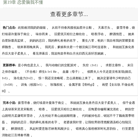
第19章 恋爱脑我不懂
查看更多章节...
、
、
、
热门点击:
此恨难消我奶奶烟烟
从前不待春风慢祝如星许云毅
天幕尽头
拨雪寻春，烧
、
、
、
、
、
灯续昼许曼珠于南尘
味你而来
旧爱泯灭程衍之柳欣欣
暗香浮动
醉酒情思
她来
、
、
自星际最高监狱
妈妈的忌日，我的葬礼爸爸的名字
重生八零，爸妈！我自有我的荣耀姜老
、
、
、
师魏杳
朝来寒雨晚来风
我死后，爹娘和夫君一个都没疯江寻时连道秋
和姐姐互换化兽
、
、
丹后大皇子柔美人
看见弹幕后，我送狗皇帝和白月光归西元辰轩苏婉婉
、
、
、
、
更新榜单:
是小狗也是主人
我与动物们的交配派对
失控（1v1）
求郡主垂怜
末日
、
、
、
之倖存偏差
《不合格》师生h 1v1 He
血藤（母子）
侯爵夫人今天还是没有发现(婚后,
、
、
、
1v1)
洛伦兹力[1v2]
惊！我还没攻略呢，怎么就都贴上来了
她决定宴请年少时的自己
、
、
、
、
（1v1H）
训兔（校园1v1）
玫瑰权杖
金属牙套【骨科gl】
画壁【女出轨 不做会死
、
H】
、
、
完本小说:
拨雪寻春，烧灯续昼许曼珠于南尘
和姐姐互换化兽丹后大皇子柔美人
假千金遇
、
、
、
、
上真绿茶宋灵灵宋毅然
暗香
旧爱泯灭程衍之柳欣欣
后悔爱你穆斯澜沈清欢
鹤别空
、
、
山踏明月孟谦荀宋雪诗
人生何处不青山姐姐顾明澈
代码被掉包后，销冠不干了魏南晨季明
、
、
磊
妈妈的忌日，我的葬礼爸爸的名字
老婆拔我针管，让我给男助理煮醒酒汤程心怡陆沉
、
、
、
、
宴
醉酒情思
风起时爱意散尽林青风顾汐云
错将真心落梧桐宋时礼苏韵怡
行至爱意
、
消散处江言傅秦书雅