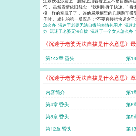
江霖伏在沙发上，脑袋上顶着看上去不是自愿趴在
气， 虽然表情依旧怨念：“我刚刚拆了快递。”
模一样的空瓶子了， 连他展示柜里的几辆跑车模
子时， 虞礼的第一反应是：“不要直接把快递盒子放
怎么办
沉迷于老婆无法自拔的表情包图片
沉迷
办
沉迷于老婆无法自拔
沉迷于一个女人怎么办
《沉迷于老婆无法自拔是什么意思》最
第143章 昏头
第1
《沉迷于老婆无法自拔是什么意思》章
内容简介
第1
第4章 昏头
第5
第8章 昏头
第9
第12章 昏头
第1