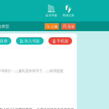
会员书架
阅读记录
他类型
注册
登录
目录
加入书架
手机版
;本书简介：;;;;虞礼意外穿书了。;;;;坏消息是