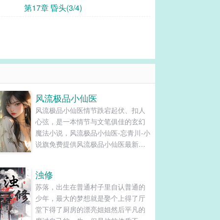
第17章 昏头(3/4)
风流极品小仙医
风流极品小仙医情节跌宕起伏、扣人
心弦，是一本情节与文笔俱佳的玄幻
魔法小说，风流极品小仙医-忘青川-小
说旗免费提供风流极品小仙医最新清
爽干净的文字章节在线阅读和TXT下
载。...
浊修
苏落，出生在普通村子里自认普通的
少年，最大的梦想就是娶个上得了厅
堂下得了厨房的漂亮姐姐然后平凡的