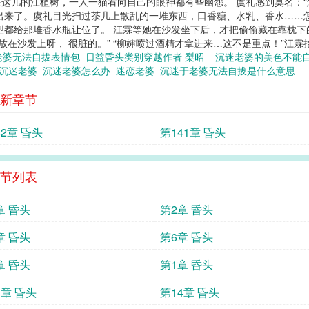
这儿的江植树，一人一猫看向自己的眼神都有些幽怨。 虞礼感到莫名：“怎
 看出来了。虞礼目光扫过茶几上散乱的一堆东西，口香糖、水乳、香水……
型都给那堆香水瓶让位了。 江霖等她在沙发坐下后，才把偷偷藏在靠枕下
在沙发上呀， 很脏的。” “柳婶喷过酒精才拿进来…这不是重点！”江霖抬手
老婆无法自拔表情包
日益昏头类别穿越作者 梨昭
沉迷老婆的美色不能
沉迷老婆
沉迷老婆怎么办
迷恋老婆
沉迷于老婆无法自拔是什么意思
新章节
42章 昏头
第141章 昏头
节列表
章 昏头
第2章 昏头
章 昏头
第6章 昏头
章 昏头
第1章 昏头
3章 昏头
第14章 昏头