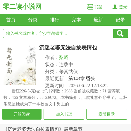
零二读小说网
书架
登录
首页
分类
排行
完本
最新
记录
沉迷老婆无法自拔表情包
作者：
梨昭
状态：连载中
分类：修真武侠
最近更新：
第143章 昏头
更新时间：2026-06-22 12:13:25
晋江226-5-完结;;;;总书评数：2983 当前被收藏数：71 营养液
数：466 文章积分：88,639,72;;;;本书简介：;;;;虞礼意外穿书了。;;;;坏
消息是她成为了一本校园文中男主的...
开始阅读
加入书架
章节目录
《沉迷老婆无法自拔表情包》最新章节