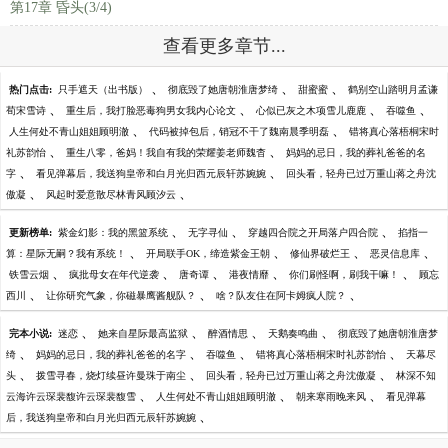
第17章 昏头(3/4)
查看更多章节...
、
、
、
热门点击:
只手遮天（出书版）
彻底毁了她唐朝淮唐梦绮
甜蜜蜜
鹤别空山踏明月孟谦
、
、
、
、
荀宋雪诗
重生后，我打脸恶毒狗男女我内心论文
心似已灰之木项雪儿鹿鹿
吞噬鱼
、
、
人生何处不青山姐姐顾明澈
代码被掉包后，销冠不干了魏南晨季明磊
错将真心落梧桐宋时
、
、
礼苏韵怡
重生八零，爸妈！我自有我的荣耀姜老师魏杳
妈妈的忌日，我的葬礼爸爸的名
、
、
字
看见弹幕后，我送狗皇帝和白月光归西元辰轩苏婉婉
回头看，轻舟已过万重山蒋之舟沈
、
、
傲凝
风起时爱意散尽林青风顾汐云
、
、
、
更新榜单:
紫金幻影：我的黑篮系统
无字寻仙
穿越四合院之开局落户四合院
掐指一
、
、
、
、
算：星际无嗣？我有系统！
开局联手OK，缔造紫金王朝
修仙界破烂王
恶灵信息库
、
、
、
、
、
铁雪云烟
疯批母女在年代逆袭
唐奇谭
港夜情靡
你们刷怪啊，刷我干嘛！
顾忘
、
、
、
西川
让你研究气象，你磁暴鹰酱舰队？
啥？队友住在阿卡姆疯人院？
、
、
、
、
完本小说:
迷恋
她来自星际最高监狱
醉酒情思
天鹅奏鸣曲
彻底毁了她唐朝淮唐梦
、
、
、
、
绮
妈妈的忌日，我的葬礼爸爸的名字
吞噬鱼
错将真心落梧桐宋时礼苏韵怡
天幕尽
、
、
、
头
拨雪寻春，烧灯续昼许曼珠于南尘
回头看，轻舟已过万重山蒋之舟沈傲凝
林深不知
、
、
、
云海许云琛裴馥许云琛裴馥雪
人生何处不青山姐姐顾明澈
朝来寒雨晚来风
看见弹幕
、
后，我送狗皇帝和白月光归西元辰轩苏婉婉