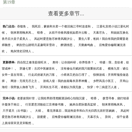
第19章
查看更多章节...
、
、
热门点击:
吞噬鱼
我死后，爹娘和夫君一个都没疯江寻时连道秋
江晏礼安然小说江晏礼时
、
、
、
、
、
候
朝来寒雨晚来风
暗香
从前不待春风慢祝如星许云毅
天幕尽头
和姐姐互换化
、
、
兽丹后大皇子柔美人
风起时爱意散尽林青风顾汐云
重生八零，爸妈！我自有我的荣耀姜老
、
、
、
、
师魏杳
鹤别空山踏明月孟谦荀宋雪诗
醉酒情思
天鹅奏鸣曲
后悔爱你穆斯澜沈清
、
、
欢
炮灰情史旧情人
、
、
更新榜单:
四合院之秦淮茹很旺夫
奥特：让你搞科研，你养怪兽？
特摄：我，贪欲者，欲
、
、
、
望成神！
穿越七零：古武中医嫁首长
没有修仙天赋的我只能重拾武道
横推九世：诸位
、
、
、
女帝一直在等我
行走武侠诸天的刀客
小师弟又把自己埋了
惊悚游戏：开局帮鬼怪做选
、
、
、
、
择
网游：无垠无尽之主
游戏入侵：我的血能毒杀异界神魔
乡野风流小医王
开局山
、
、
、
海经：我带族人御兽飞升
开局长生不死，谁都以为我无敌
快穿：中二病是万人迷
、
、
完本小说:
老婆拔我针管，让我给男助理煮醒酒汤程心怡陆沉宴
暗香
拨雪寻春，烧灯续昼
、
、
、
、
许曼珠于南尘
行至爱意消散处江言傅秦书雅
她来自星际最高监狱
朝来寒雨晚来风
、
、
、
只手遮天（出书版）
大祸
看见弹幕后，我送狗皇帝和白月光归西元辰轩苏婉婉
风起时
、
、
、
、
、
爱意散尽林青风顾汐云
甜蜜蜜
后悔爱你穆斯澜沈清欢
天幕尽头
异间
假千金遇
、
上真绿茶宋灵灵宋毅然