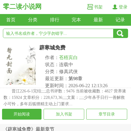
零二读小说网
书架
登录
首页
分类
排行
完本
最新
记录
辟寒城免费
作者：
苍梧宾白
状态：连载中
分类：修真武侠
最近更新：
第98章
更新时间：2026-06-22 12:13:26
晋江226-6-1完结;;;;总书评数：9476 当前被收藏数：4827 营养液
数：15924 文章积分：228,673,36;;;;文案：;;;;少年杀手日行一善解救
小可怜，多年后狐狸精主动上门要求...
开始阅读
加入书架
章节目录
《辟寒城免费》最新章节