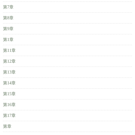
第7章
第8章
第9章
第1章
第11章
第12章
第13章
第14章
第15章
第16章
第17章
第章