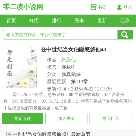
零二读小说网
书架
登录
首页
分类
排行
完本
最新
记录
在中世纪当女伯爵悠悠仙43
作者：
悠悠仙
状态：连载中
分类：修真武侠
最近更新：
第113章
更新时间：2026-06-22 12:13:30
晋江226-6-7完结;;;;总书评数：88 当前被收藏数：434 营养液
数：349 文章积分：169,51,72;;;;文案：;;;;特蕾莎穿越了她刚准备玩的
中世纪游戏的背景世界里，成了新...
开始阅读
加入书架
章节目录
《在中世纪当女伯爵悠悠仙43》最新章节