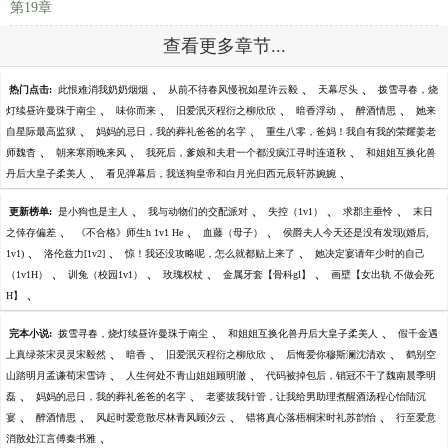
第19章
查看更多章节...
、
、
、
热门点击:
此恨难消我奶奶烟烟
从前不待春风慢祝如星许云毅
天幕尽头
拨雪寻春，烧
、
、
、
、
、
灯续昼许曼珠于南尘
味你而来
旧爱泯灭程衍之柳欣欣
暗香浮动
醉酒情思
她来
、
、
自星际最高监狱
妈妈的忌日，我的葬礼爸爸的名字
重生八零，爸妈！我自有我的荣耀姜老
、
、
、
师魏杳
朝来寒雨晚来风
我死后，爹娘和夫君一个都没疯江寻时连道秋
和姐姐互换化兽
、
、
丹后大皇子柔美人
看见弹幕后，我送狗皇帝和白月光归西元辰轩苏婉婉
、
、
、
、
更新榜单:
是小狗也是主人
我与动物们的交配派对
失控（1v1）
求郡主垂怜
末日
、
、
、
之倖存偏差
《不合格》师生h 1v1 He
血藤（母子）
侯爵夫人今天还是没有发现(婚后,
、
、
、
1v1)
洛伦兹力[1v2]
惊！我还没攻略呢，怎么就都贴上来了
她决定宴请年少时的自己
、
、
、
、
（1v1H）
训兔（校园1v1）
玫瑰权杖
金属牙套【骨科gl】
画壁【女出轨 不做会死
、
H】
、
、
完本小说:
拨雪寻春，烧灯续昼许曼珠于南尘
和姐姐互换化兽丹后大皇子柔美人
假千金遇
、
、
、
、
上真绿茶宋灵灵宋毅然
暗香
旧爱泯灭程衍之柳欣欣
后悔爱你穆斯澜沈清欢
鹤别空
、
、
山踏明月孟谦荀宋雪诗
人生何处不青山姐姐顾明澈
代码被掉包后，销冠不干了魏南晨季明
、
、
磊
妈妈的忌日，我的葬礼爸爸的名字
老婆拔我针管，让我给男助理煮醒酒汤程心怡陆沉
、
、
、
、
宴
醉酒情思
风起时爱意散尽林青风顾汐云
错将真心落梧桐宋时礼苏韵怡
行至爱意
、
消散处江言傅秦书雅