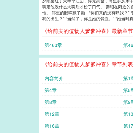
夕阳染红了大半个江面，浮光跃金，有鱼群从水中
确定他没什么大碍后才松了口气。 秦昭在附近的
他。 郑重的眼眸颤了颤：“你们真的没有哄我？”
我的出生？” “当然了，你是她的骨血。” “她当时真的以
《给前夫的值物人爹爹冲喜》最新章节
第463章
第4
《给前夫的值物人爹爹冲喜》章节列表
内容简介
第1
第4章
第5
第8章
第9
第12章
第1
第16章
第1