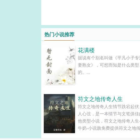
热门小说推荐
花满楼
据说有个别名叫做《平凡小子专
妻熟女》，可想而知是什么类型
的。...
符文之地传奇人生
符文之地传奇人生情节跌宕起伏
人心弦，是一本情节与文笔俱佳
他类型小说，符文之地传奇人生
牛奶-小说旗免费提供符文之地
生最新清爽干净的文字章节在线