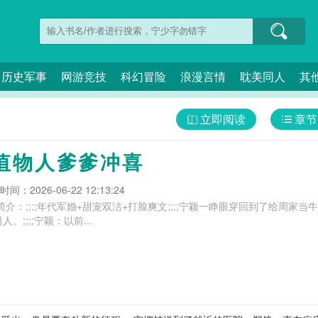
历史军事
网游竞技
科幻冒险
浪漫言情
耽美同人
其
立即阅读
章节
值物人爹爹冲喜
间：2026-06-22 12:13:24
结;;;;简介：;;;;年代军婚+甜宠双洁+打脸爽文;;;;宁颖一睁眼穿回到了
;;;;宁颖：以前...