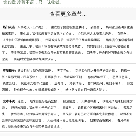
第19章 凌菁不语，只一味收钱。
查看更多章节...
、
、
、
热门点击:
只手遮天（出书版）
彻底毁了她唐朝淮唐梦绮
甜蜜蜜
鹤别空山踏明月孟谦
、
、
、
、
荀宋雪诗
重生后，我打脸恶毒狗男女我内心论文
心似已灰之木项雪儿鹿鹿
吞噬鱼
、
、
人生何处不青山姐姐顾明澈
代码被掉包后，销冠不干了魏南晨季明磊
错将真心落梧桐宋时
、
、
礼苏韵怡
重生八零，爸妈！我自有我的荣耀姜老师魏杳
妈妈的忌日，我的葬礼爸爸的名
、
、
字
看见弹幕后，我送狗皇帝和白月光归西元辰轩苏婉婉
回头看，轻舟已过万重山蒋之舟沈
、
、
傲凝
风起时爱意散尽林青风顾汐云
、
、
、
更新榜单:
紫金幻影：我的黑篮系统
无字寻仙
穿越四合院之开局落户四合院
掐指一
、
、
、
、
算：星际无嗣？我有系统！
开局联手OK，缔造紫金王朝
修仙界破烂王
恶灵信息库
、
、
、
、
、
铁雪云烟
疯批母女在年代逆袭
唐奇谭
港夜情靡
你们刷怪啊，刷我干嘛！
顾忘
、
、
、
西川
让你研究气象，你磁暴鹰酱舰队？
啥？队友住在阿卡姆疯人院？
、
、
、
、
完本小说:
迷恋
她来自星际最高监狱
醉酒情思
天鹅奏鸣曲
彻底毁了她唐朝淮唐梦
、
、
、
、
绮
妈妈的忌日，我的葬礼爸爸的名字
吞噬鱼
错将真心落梧桐宋时礼苏韵怡
天幕尽
、
、
、
头
拨雪寻春，烧灯续昼许曼珠于南尘
回头看，轻舟已过万重山蒋之舟沈傲凝
林深不知
、
、
、
云海许云琛裴馥许云琛裴馥雪
人生何处不青山姐姐顾明澈
朝来寒雨晚来风
看见弹幕
、
后，我送狗皇帝和白月光归西元辰轩苏婉婉