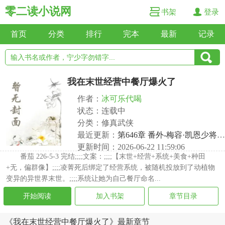
零二读小说网
书架
登录
首页
分类
排行
完本
最新
记录
我在末世经营中餐厅爆火了
作者：
冰可乐代喝
状态：连载中
分类：修真武侠
最近更新：
第646章 番外-梅容·凯恩少将的往事（一）
更新时间：2026-06-22 11:59:06
番茄 226-5-3 完结;;;;文案：;;;;【末世+经营+系统+美食+种田
+无，偏群像】;;;;凌菁死后绑定了经营系统，被随机投放到了动植物
变异的异世界末世。;;;;系统让她为自己餐厅命名...
开始阅读
加入书架
章节目录
《我在末世经营中餐厅爆火了》最新章节