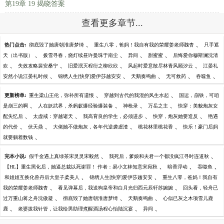
第19章 19 揭晓答案
查看更多章节...
、
、
热门点击:
彻底毁了她唐朝淮唐梦绮
重生八零，爸妈！我自有我的荣耀姜老师魏杳
只手遮
、
、
、
、
天（出书版）
拨雪寻春，烧灯续昼许曼珠于南尘
异间
甜蜜蜜
后悔爱你穆斯澜沈清
、
、
、
、
欢
失效攻略裴安桑宁
旧爱泯灭程衍之柳欣欣
风起时爱意散尽林青风顾汐云
江晏礼
、
、
、
、
、
安然小说江晏礼时候
锦绣人生[快穿]爱伊莎越安安
天鹅奏鸣曲
无可救药
吞噬鱼
、
、
更新榜单:
重生梁山王伦，弥补所有遗恨
穿越到古代的我混的风生水起
国运，崩铁，可咱
、
、
、
、
是崩三的啊
人在妖武界，杀蚂蚁爆经验爆装备
神枪录
万岳之主
快穿：美貌炮灰女
、
、
、
、
配失忆后
太虚戒：穿越诸天
我高育良的学生，必须进步
快穿，炮灰她要造反
艳遇
、
、
、
、
的代价
伏天鼎
大佬她不做炮灰，各年代逆袭虐渣
桃花林里桃花香
快乐！豪门后妈
、
就要躺着数钱
、
、
完本小说:
假千金遇上真绿茶宋灵灵宋毅然
我死后，爹娘和夫君一个都没疯江寻时连道秋
、
、
、
【HL】重生黑化后，她逼总裁以死谢罪！ 作者：易小文林知意宋宛秋
暗香浮动
吞噬鱼
、
、
和姐姐互换化兽丹后大皇子柔美人
锦绣人生[快穿]爱伊莎越安安
重生八零，爸妈！我自有
、
、
我的荣耀姜老师魏杳
看见弹幕后，我送狗皇帝和白月光归西元辰轩苏婉婉
回头看，轻舟已
、
、
、
过万重山蒋之舟沈傲凝
彻底毁了她唐朝淮唐梦绮
天鹅奏鸣曲
心似已灰之木项雪儿鹿
、
、
、
鹿
老婆拔我针管，让我给男助理煮醒酒汤程心怡陆沉宴
异间