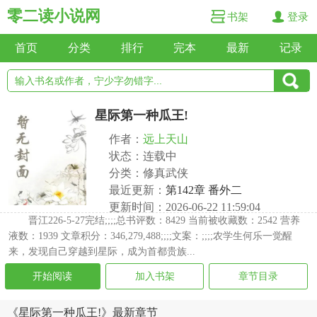
零二读小说网
书架
登录
首页
分类
排行
完本
最新
记录
星际第一种瓜王!
作者：
远上天山
状态：连载中
分类：修真武侠
最近更新：
第142章 番外二
更新时间：2026-06-22 11:59:04
晋江226-5-27完结;;;;总书评数：8429 当前被收藏数：2542 营养
液数：1939 文章积分：346,279,488;;;;文案：;;;;农学生何乐一觉醒
来，发现自己穿越到星际，成为首都贵族...
开始阅读
加入书架
章节目录
《星际第一种瓜王!》最新章节