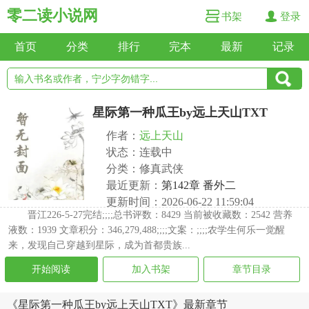
零二读小说网
书架
登录
首页
分类
排行
完本
最新
记录
星际第一种瓜王by远上天山TXT
作者：
远上天山
状态：连载中
分类：修真武侠
最近更新：
第142章 番外二
更新时间：2026-06-22 11:59:04
晋江226-5-27完结;;;;总书评数：8429 当前被收藏数：2542 营养
液数：1939 文章积分：346,279,488;;;;文案：;;;;农学生何乐一觉醒
来，发现自己穿越到星际，成为首都贵族...
开始阅读
加入书架
章节目录
《星际第一种瓜王by远上天山TXT》最新章节