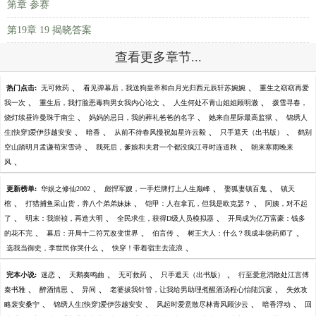
第章 参赛
第19章 19 揭晓答案
查看更多章节...
、
、
热门点击:
无可救药
看见弹幕后，我送狗皇帝和白月光归西元辰轩苏婉婉
重生之窈窈再爱
、
、
、
我一次
重生后，我打脸恶毒狗男女我内心论文
人生何处不青山姐姐顾明澈
拨雪寻春，
、
、
、
烧灯续昼许曼珠于南尘
妈妈的忌日，我的葬礼爸爸的名字
她来自星际最高监狱
锦绣人
、
、
、
、
生[快穿]爱伊莎越安安
暗香
从前不待春风慢祝如星许云毅
只手遮天（出书版）
鹤别
、
、
空山踏明月孟谦荀宋雪诗
我死后，爹娘和夫君一个都没疯江寻时连道秋
朝来寒雨晚来
、
风
、
、
、
更新榜单:
华娱之修仙2002
彪悍军嫂，一手烂牌打上人生巅峰
娶狐妻镇百鬼
镇天
、
、
、
棺
打猎捕鱼采山货，养八个弟弟妹妹
铠甲：人在拿瓦，但我是欧克瑟？
阿姨，对不起
、
、
、
了
明末：我崇祯，再造大明
全民求生，获得D级人员模拟器
开局成为亿万富豪：钱多
、
、
、
、
的花不完
幕后：开局十二符咒改变世界
伯言传
树王大人：什么？我成丰饶药师了
、
、
选我当御史，李世民你哭什么
快穿！带着宿主去流浪
、
、
、
、
完本小说:
迷恋
天鹅奏鸣曲
无可救药
只手遮天（出书版）
行至爱意消散处江言傅
、
、
、
、
秦书雅
醉酒情思
异间
老婆拔我针管，让我给男助理煮醒酒汤程心怡陆沉宴
失效攻
、
、
、
、
略裴安桑宁
锦绣人生[快穿]爱伊莎越安安
风起时爱意散尽林青风顾汐云
暗香浮动
回