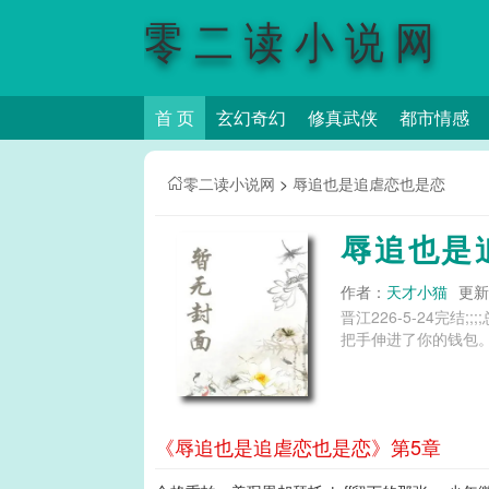
零二读小说网
首 页
玄幻奇幻
修真武侠
都市情感
零二读小说网
>
辱追也是追虐恋也是恋
辱追也是
作者：
天才小猫
更新时
晋江226-5-24完结;
把手伸进了你的钱包。;;;;-
《辱追也是追虐恋也是恋》第5章