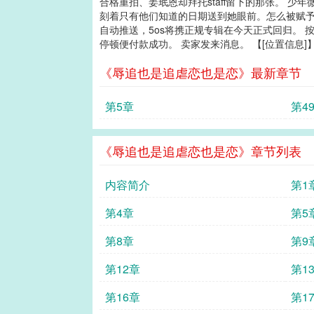
合格重拍、姜珉恩却拜托staff留下的那张。 
刻着只有他们知道的日期送到她眼前。怎么被赋予意
自动推送，5os将携正规专辑在今天正式回归。 按
停顿便付款成功。 卖家发来消息。 【[位置信息]】
《辱追也是追虐恋也是恋》最新章节
第5章
第4
《辱追也是追虐恋也是恋》章节列表
内容简介
第1
第4章
第5
第8章
第9
第12章
第1
第16章
第1