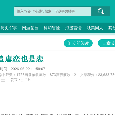
历史军事
网游竞技
科幻冒险
浪漫言情
耽美同人
其
立即阅读
章节
追虐恋也是恋
间：2026-06-22 11:59:07
;;;总书评数：1753当前被收藏数：873营养液数：211文章积分：23,683,7
;;;;爱豆：;;;;*上...