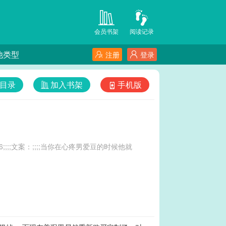
会员书架
阅读记录
他类型
注册
登录
目录
加入书架
手机版
86;;;;文案：;;;;当你在心疼男爱豆的时候他就