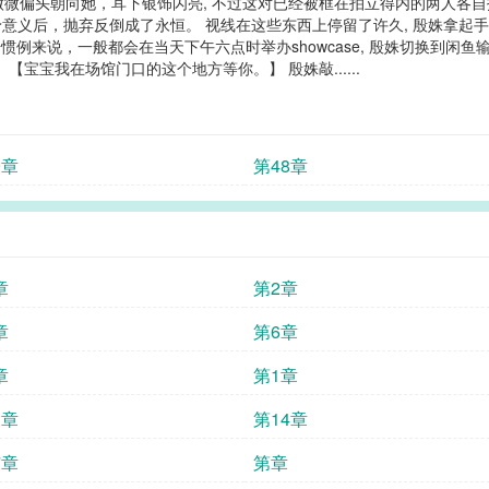
少年微微偏头朝向她，耳下银饰闪亮, 不过这对已经被框在拍立得内的两人各
义后，抛弃反倒成了永恒。 视线在这些东西上停留了许久, 殷姝拿起手机
惯例来说，一般都会在当天下午六点时举办showcase, 殷姝切换到闲鱼
 【宝宝我在场馆门口的这个地方等你。】 殷姝敲......
9章
第48章
章
第2章
章
第6章
章
第1章
3章
第14章
7章
第章