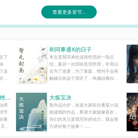
查看更多章节...
和同事通X的日子
定了
本文是我写来给这段经历的一段总
病
结，最后一次回味意淫所用，毕竟以
了这
后为了老婆，为了家庭，绝对不会再
古代
触碰出轨这个雷区了，纯属自嗨自爽
不再
自我警示，狼友们看的下就看，看不
下也不强求。...
让你看守皇陵，没让你成绝世剑仙
大炼宝决
仙情
新作品出炉，欢迎大家前往番茄小说
情节
阅读我的作品，希望大家能够喜欢，
你看
你们的关注是我写作的动力，我会努
尘又仆
力讲好每个故事！......
陵，没