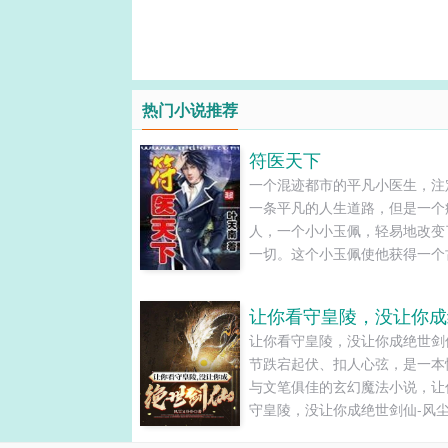
热门小说推荐
符医天下
一个混迹都市的平凡小医生，注
一条平凡的人生道路，但是一个
人，一个小小玉佩，轻易地改变
一切。这个小玉佩使他获得一个
术士的记忆和能力，从此，他便
平凡.........
让你看守皇陵，没让你成绝世剑
节跌宕起伏、扣人心弦，是一本
与文笔俱佳的玄幻魔法小说，让
守皇陵，没让你成绝世剑仙-风
仆-小说旗免费提供让你看守皇