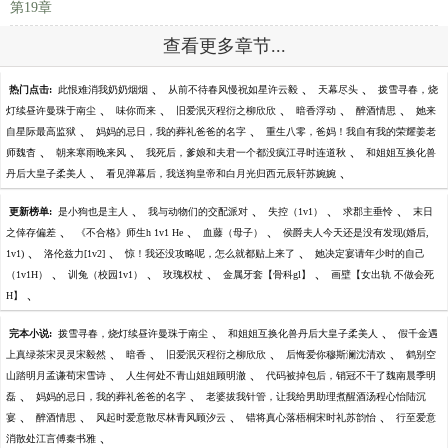
第19章
查看更多章节...
、
、
、
热门点击:
此恨难消我奶奶烟烟
从前不待春风慢祝如星许云毅
天幕尽头
拨雪寻春，烧
、
、
、
、
、
灯续昼许曼珠于南尘
味你而来
旧爱泯灭程衍之柳欣欣
暗香浮动
醉酒情思
她来
、
、
自星际最高监狱
妈妈的忌日，我的葬礼爸爸的名字
重生八零，爸妈！我自有我的荣耀姜老
、
、
、
师魏杳
朝来寒雨晚来风
我死后，爹娘和夫君一个都没疯江寻时连道秋
和姐姐互换化兽
、
、
丹后大皇子柔美人
看见弹幕后，我送狗皇帝和白月光归西元辰轩苏婉婉
、
、
、
、
更新榜单:
是小狗也是主人
我与动物们的交配派对
失控（1v1）
求郡主垂怜
末日
、
、
、
之倖存偏差
《不合格》师生h 1v1 He
血藤（母子）
侯爵夫人今天还是没有发现(婚后,
、
、
、
1v1)
洛伦兹力[1v2]
惊！我还没攻略呢，怎么就都贴上来了
她决定宴请年少时的自己
、
、
、
、
（1v1H）
训兔（校园1v1）
玫瑰权杖
金属牙套【骨科gl】
画壁【女出轨 不做会死
、
H】
、
、
完本小说:
拨雪寻春，烧灯续昼许曼珠于南尘
和姐姐互换化兽丹后大皇子柔美人
假千金遇
、
、
、
、
上真绿茶宋灵灵宋毅然
暗香
旧爱泯灭程衍之柳欣欣
后悔爱你穆斯澜沈清欢
鹤别空
、
、
山踏明月孟谦荀宋雪诗
人生何处不青山姐姐顾明澈
代码被掉包后，销冠不干了魏南晨季明
、
、
磊
妈妈的忌日，我的葬礼爸爸的名字
老婆拔我针管，让我给男助理煮醒酒汤程心怡陆沉
、
、
、
、
宴
醉酒情思
风起时爱意散尽林青风顾汐云
错将真心落梧桐宋时礼苏韵怡
行至爱意
、
消散处江言傅秦书雅