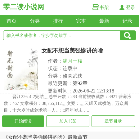
零二读小说网
书架
登录
首页
分类
排行
完本
最新
记录
女配不想当美强惨讲的啥
作者：
满月一枝
状态：连载中
分类：修真武侠
最近更新：
第92章
更新时间：2026-06-22 12:13:18
晋江226-4-2完结;;;;总书评数：283 当前被收藏数：3921 营养液
数：467 文章积分：38,755,112;;;;文案：;;;;云晞天赋横绝，万众瞩
目，十六岁时成剑术第一人。;;;;同年岁末，...
开始阅读
加入书架
章节目录
《女配不想当美强惨讲的啥》最新章节